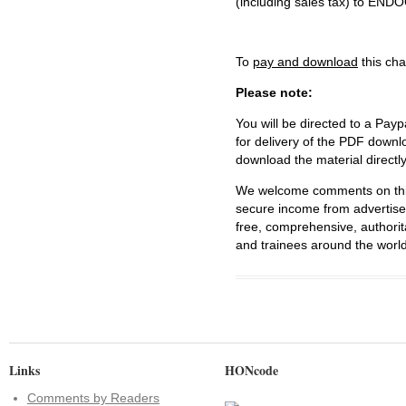
(including sales tax) to 
To
pay and download
this cha
Please note:
You will be directed to a Payp
for delivery of the PDF downl
download the material directl
We welcome comments on this 
secure income from advertisem
free, comprehensive, authorit
and trainees around the world
Links
HONcode
Comments by Readers