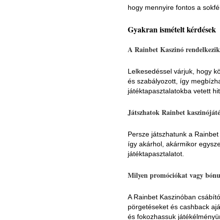
hogy mennyire fontos a sokfé
Gyakran ismételt kérdések
A Rainbet Kaszinó rendelkezik
Lelkesedéssel várjuk, hogy k
és szabályozott, így megbízh
játéktapasztalatokba vetett h
Játszhatok Rainbet kaszinóját
Persze játszhatunk a Rainbet 
így akárhol, akármikor egysz
játéktapasztalatot.
Milyen promóciókat vagy bónu
A Rainbet Kaszinóban csábító
pörgetéseket és cashback ajá
és fokozhassuk játékélményün