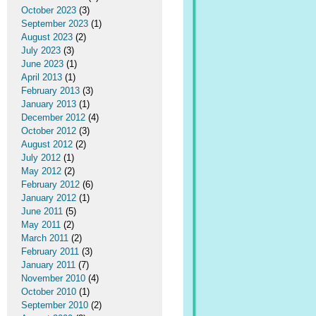
October 2023
(3)
September 2023
(1)
August 2023
(2)
July 2023
(3)
June 2023
(1)
April 2013
(1)
February 2013
(3)
January 2013
(1)
December 2012
(4)
October 2012
(3)
August 2012
(2)
July 2012
(1)
May 2012
(2)
February 2012
(6)
January 2012
(1)
June 2011
(5)
May 2011
(2)
March 2011
(2)
February 2011
(3)
January 2011
(7)
November 2010
(4)
October 2010
(1)
September 2010
(2)