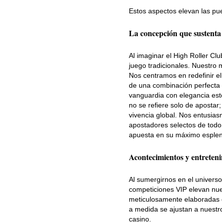
Estos aspectos elevan las pue
La concepción que sustenta
Al imaginar el High Roller Cl
juego tradicionales. Nuestro
Nos centramos en redefinir e
de una combinación perfecta d
vanguardia con elegancia esté
no se refiere solo de apostar;
vivencia global. Nos entusias
apostadores selectos de todo
apuesta en su máximo esplen
Acontecimientos y entreten
Al sumergirnos en el univers
competiciones VIP elevan nues
meticulosamente elaboradas 
a medida se ajustan a nuestr
casino.