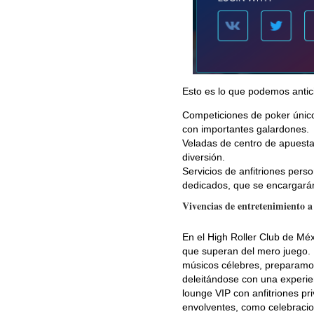
Esto es lo que podemos antic
Competiciones de poker únicos
con importantes galardones.
Veladas de centro de apuesta
diversión.
Servicios de anfitriones pers
dedicados, que se encargarán
Vivencias de entretenimiento 
En el High Roller Club de Mé
que superan del mero juego. 
músicos célebres, preparamos
deleitándose con una experien
lounge VIP con anfitriones pr
envolventes, como celebracio