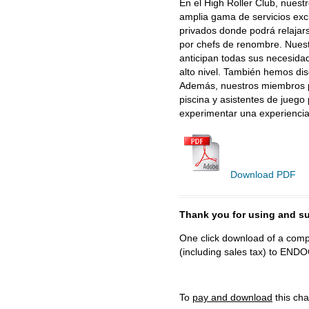
En el High Roller Club, nuest
amplia gama de servicios ex
privados donde podrá relajar
por chefs de renombre. Nuest
anticipan todas sus necesidad
alto nivel. También hemos di
Además, nuestros miembros p
piscina y asistentes de jueg
experimentar una experiencia 
Download PDF
Thank you for using and
One click download of a compl
(including sales tax) to 
To
pay and download
this cha