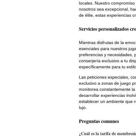
locales. Nuestro compromiso
nosotros sea excepcional, h
de élite, estas experiencias 
Servicios personalizados cr
Mientras disfrutas de la emoc
esenciales para nuestros jug
preferencias y necesidades, 
conserjería exclusivo a tu di
específicamente para tu estil
Las peticiones especiales, 
exclusivo a zonas de juego pr
monitorea constantemente la a
desarrollar experiencias inol
establecer un ambiente que r
lujo.
Preguntas comunes
¿Cuál es la tarifa de membresí