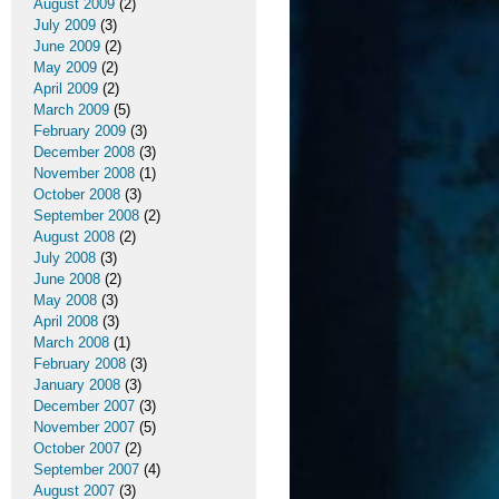
August 2009
(2)
July 2009
(3)
June 2009
(2)
May 2009
(2)
April 2009
(2)
March 2009
(5)
February 2009
(3)
December 2008
(3)
November 2008
(1)
October 2008
(3)
September 2008
(2)
August 2008
(2)
July 2008
(3)
June 2008
(2)
May 2008
(3)
April 2008
(3)
March 2008
(1)
February 2008
(3)
January 2008
(3)
December 2007
(3)
November 2007
(5)
October 2007
(2)
September 2007
(4)
August 2007
(3)