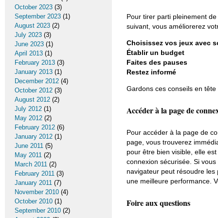
October 2023
(3)
September 2023
(1)
Pour tirer parti pleinement de
August 2023
(2)
suivant, vous améliorerez votr
July 2023
(3)
Choisissez vos jeux avec s
June 2023
(1)
Établir un budget
April 2013
(1)
Faites des pauses
February 2013
(3)
January 2013
(1)
Restez informé
December 2012
(4)
Gardons ces conseils en tête 
October 2012
(3)
August 2012
(2)
Accéder à la page de conne
July 2012
(1)
May 2012
(2)
February 2012
(6)
Pour accéder à la page de con
January 2012
(1)
page, vous trouverez immédia
June 2011
(5)
pour être bien visible, elle e
May 2011
(2)
connexion sécurisée. Si vous 
March 2011
(2)
navigateur peut résoudre les p
February 2011
(3)
une meilleure performance. Vo
January 2011
(7)
November 2010
(4)
Foire aux questions
October 2010
(1)
September 2010
(2)