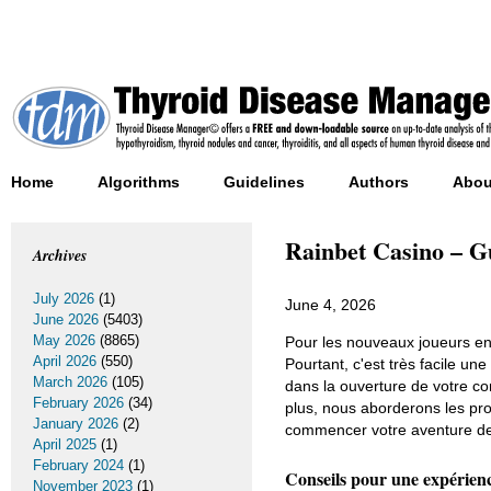
Home
Algorithms
Guidelines
Authors
Abou
Rainbet Casino – Gu
Archives
July 2026
(1)
June 4, 2026
June 2026
(5403)
May 2026
(8865)
Pour les nouveaux joueurs en
April 2026
(550)
Pourtant, c'est très facile u
March 2026
(105)
dans la ouverture de votre com
February 2026
(34)
plus, nous aborderons les p
January 2026
(2)
commencer votre aventure de
April 2025
(1)
February 2024
(1)
Conseils pour une expérienc
November 2023
(1)