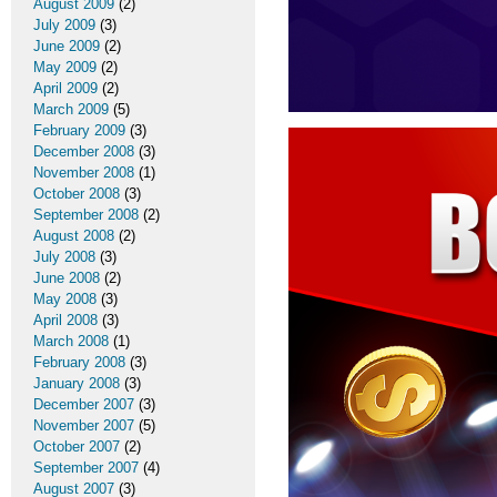
August 2009
(2)
July 2009
(3)
June 2009
(2)
May 2009
(2)
April 2009
(2)
March 2009
(5)
February 2009
(3)
December 2008
(3)
November 2008
(1)
October 2008
(3)
September 2008
(2)
August 2008
(2)
July 2008
(3)
June 2008
(2)
May 2008
(3)
April 2008
(3)
March 2008
(1)
February 2008
(3)
January 2008
(3)
December 2007
(3)
November 2007
(5)
October 2007
(2)
September 2007
(4)
August 2007
(3)