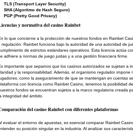
TLS (Transport Layer Security)
SHA (Algoritmo de Hash Seguro)
PGP (Pretty Good Privacy)
Licencias y normativa del casino Rainbet
En lo que concierne a la protección de nuestros fondos en Rainbet Casi
y regulación. Rainbet funciona bajo la autoridad de una autoridad de ju
cumplimiento de estrictos estándares operativos. Esta licencia actúa c
se adhiere a normas de juego justas y a una gestión financiera firme.
Es importante que sepamos que los casinos autorizados se sujetan a in
claridad y la responsabilidad. Además, el organismo regulador impone 
jugadores, como la aseguramiento de que se mantengan en cuentas se
plataforma con licencia como Rainbet Casino, tenemos la posibilidad 
nuestros fondos se encuentran sujetos a la marco regulatoria creada pa
la integridad del ámbito.
Comparación del casino Rainbet con diferentes plataformas
Al evaluar el entorno de apuestas, es esencial comparar Rainbet Casin
entender su posición singular en la industria. Al analizar sus caracterí