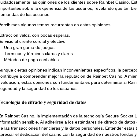
cuidadosamente las opiniones de los clientes sobre Rainbet Casino. Est
importantes sobre la experiencia de los usuarios, revelando qué tan bien
demandas de los usuarios.
Percibimos algunos temas recurrentes en estas opiniones:
Extracción veloz, con pocas esperas.
ervicio al cliente cordial y efectivo
Una gran gama de juegos
Términos y términos claros y claros
Métodos de pago confiables
Aunque ciertas opiniones indican inconvenientes específicos, la percep
contribuye a comprender mejor la reputación de Rainbet Casino. A mie
evaluación, estas opiniones son fundamentales para determinar si Rai
seguridad y la seguridad de los usuarios.
Tecnología de cifrado y seguridad de datos
En Rainbet Casino, la implementación de la tecnología Secure Socket L
información sensible. Al adherirse a los estándares de cifrado de datos
de las transacciones financieras y la datos personales. Entender estas
apreciar el dedicación del casino con la seguridad de nuestros fondos y