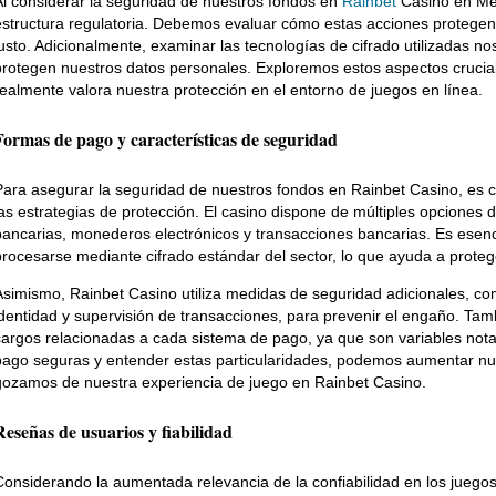
Al considerar la seguridad de nuestros fondos en
Rainbet
Casino en Méx
estructura regulatoria. Debemos evaluar cómo estas acciones protegen 
justo. Adicionalmente, examinar las tecnologías de cifrado utilizadas 
protegen nuestros datos personales. Exploremos estos aspectos crucia
realmente valora nuestra protección en el entorno de juegos en línea.
Formas de pago y características de seguridad
Para asegurar la seguridad de nuestros fondos en Rainbet Casino, es c
las estrategias de protección. El casino dispone de múltiples opciones de
bancarias, monederos electrónicos y transacciones bancarias. Es esenc
procesarse mediante cifrado estándar del sector, lo que ayuda a proteg
Asimismo, Rainbet Casino utiliza medidas de seguridad adicionales, com
identidad y supervisión de transacciones, para prevenir el engaño. Tam
cargos relacionadas a cada sistema de pago, ya que son variables nota
pago seguras y entender estas particularidades, podemos aumentar nu
gozamos de nuestra experiencia de juego en Rainbet Casino.
Reseñas de usuarios y fiabilidad
Considerando la aumentada relevancia de la confiabilidad en los juegos