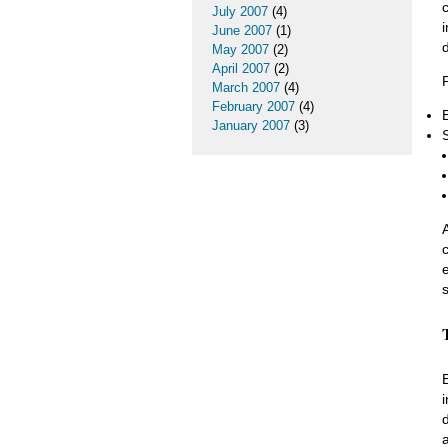
July 2007
(4)
June 2007
(1)
May 2007
(2)
April 2007
(2)
March 2007
(4)
February 2007
(4)
January 2007
(3)
S