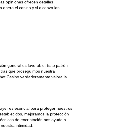
as opiniones ofrecen detalles
 opera el casino y si alcanza las
ción general es favorable. Este patrón
ntras que proseguimos nuestra
nbet Casino verdaderamente valora la
ayer es esencial para proteger nuestros
 establecidos, mejoramos la protección
 técnicas de encriptación nos ayuda a
 nuestra intimidad.