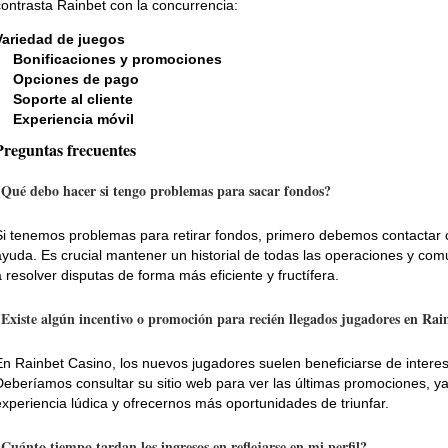
contrasta Rainbet con la concurrencia:
Variedad de juegos
Bonificaciones y promociones
Opciones de pago
Soporte al cliente
Experiencia móvil
Preguntas frecuentes
¿Qué debo hacer si tengo problemas para sacar fondos?
Si tenemos problemas para retirar fondos, primero debemos contactar c
ayuda. Es crucial mantener un historial de todas las operaciones y co
a resolver disputas de forma más eficiente y fructífera.
¿Existe algún incentivo o promoción para recién llegados jugadores en Rai
En Rainbet Casino, los nuevos jugadores suelen beneficiarse de inter
Deberíamos consultar su sitio web para ver las últimas promociones, 
experiencia lúdica y ofrecernos más oportunidades de triunfar.
¿Cuánto tiempo tardan los ingresos en reflejarse en mi perfil?