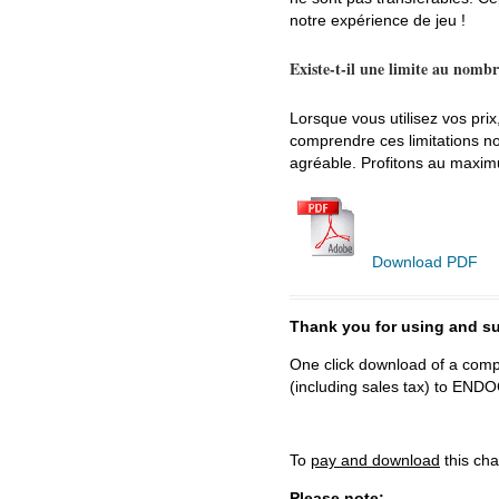
notre expérience de jeu !
Existe-t-il une limite au nomb
Lorsque vous utilisez vos prix
comprendre ces limitations n
agréable. Profitons au maxim
Download PDF
Thank you for using and
One click download of a compl
(including sales tax) to 
To
pay and download
this cha
Please note: