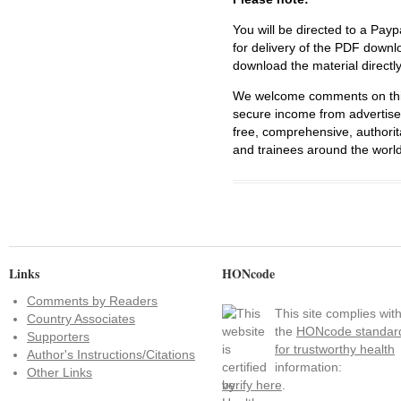
You will be directed to a Payp
for delivery of the PDF downl
download the material directl
We welcome comments on this 
secure income from advertisem
free, comprehensive, authorit
and trainees around the world
Links
HONcode
Comments by Readers
This site complies wit
Country Associates
the
HONcode standar
Supporters
for trustworthy health
Author's Instructions/Citations
information:
Other Links
verify here
.