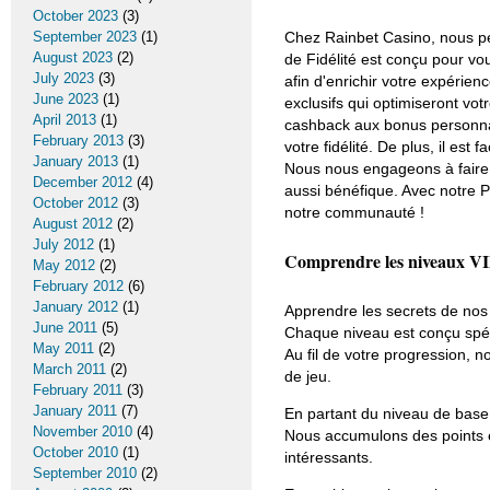
October 2023
(3)
September 2023
(1)
Chez Rainbet Casino, nous p
August 2023
(2)
de Fidélité est conçu pour vou
July 2023
(3)
afin d'enrichir votre expéri
June 2023
(1)
exclusifs qui optimiseront vo
April 2013
(1)
cashback aux bonus personna
February 2013
(3)
votre fidélité. De plus, il es
January 2013
(1)
Nous nous engageons à faire 
December 2012
(4)
aussi bénéfique. Avec notre P
October 2012
(3)
notre communauté !
August 2012
(2)
July 2012
(1)
Comprendre les niveaux V
May 2012
(2)
February 2012
(6)
January 2012
(1)
Apprendre les secrets de nos
June 2011
(5)
Chaque niveau est conçu spéc
May 2011
(2)
Au fil de votre progression, 
March 2011
(2)
de jeu.
February 2011
(3)
January 2011
(7)
En partant du niveau de base
November 2010
(4)
Nous accumulons des points e
October 2010
(1)
intéressants.
September 2010
(2)