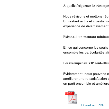
À quelle fréquence les récompen
Nous révisons et mettons régu
En restant actifs et investis
expérience de divertissement 
Existe-t-il un montant minimu
En ce qui concerne les seuils
ensemble les particularités 
Les récompenses VIP sont-elles 
Évidemment, nous pouvons emp
améliorent notre satisfaction 
en parti ensemble et amélioro
Download PDF