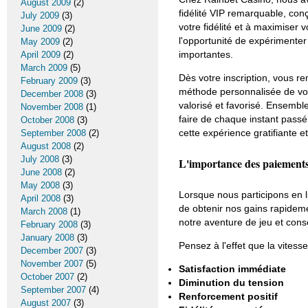
August 2009
(2)
fidélité VIP remarquable, co
July 2009
(3)
votre fidélité et à maximiser
June 2009
(2)
l'opportunité de expérimenter
May 2009
(2)
importantes.
April 2009
(2)
March 2009
(5)
Dès votre inscription, vous r
February 2009
(3)
méthode personnalisée de votr
December 2008
(3)
valorisé et favorisé. Ensembl
November 2008
(1)
faire de chaque instant pass
October 2008
(3)
cette expérience gratifiante e
September 2008
(2)
August 2008
(2)
July 2008
(3)
L'importance des paiements 
June 2008
(2)
May 2008
(3)
Lorsque nous participons en l
April 2008
(3)
de obtenir nos gains rapidem
March 2008
(1)
notre aventure de jeu et conso
February 2008
(3)
January 2008
(3)
Pensez à l'effet que la vites
December 2007
(3)
November 2007
(5)
Satisfaction immédiate
October 2007
(2)
Diminution du tension
September 2007
(4)
Renforcement positif
August 2007
(3)