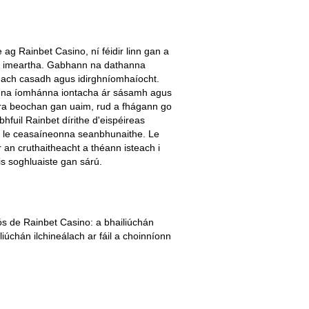
ag Rainbet Casino, ní féidir linn gan a
hí imeartha. Gabhann na dathanna
ngach casadh agus idirghníomhaíocht.
onn na íomhánna iontacha ár sásamh agus
ara beochan gan uaim, rud a fhágann go
hfuil Rainbet dírithe d'eispéireas
 le ceasaíneonna seanbhunaithe. Le
 an cruthaitheacht a théann isteach i
is soghluaiste gan sárú.
ós de Rainbet Casino: a bhailiúchán
liúchán ilchineálach ar fáil a choinníonn