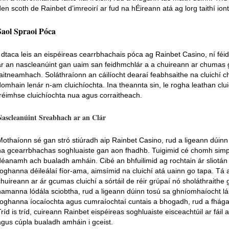
den scoth de Rainbet d’imreoirí ar fud na hÉireann atá ag lorg taithí ion
Saol Spraoi Póca
I dtaca leis an eispéireas cearrbhachais póca ag Rainbet Casino, ní féi
ar an nascleanúint gan uaim san feidhmchlár a a chuireann ar chumas 
taitneamhach. Soláthraíonn an cáilíocht dearaí feabhsaithe na cluichí c
domhain lenár n-am cluichíochta. Ina theannta sin, le rogha leathan clui
tréimhse cluichíochta nua agus corraitheach.
Nascleanúint Sreabhach ar an Clár
Mothaíonn sé gan stró stiúradh aip Rainbet Casino, rud a ligeann dúinn
na gcearrbhachas soghluaiste gan aon fhadhb. Tuigimid cé chomh simplí
déanamh ach bualadh amháin. Cibé an bhfuilimid ag rochtain ár sliotán is
roghanna déileálaí fíor-ama, aimsímid na cluichí atá uainn go tapa. Tá 
chuireann ar ár gcumas cluichí a sórtáil de réir grúpaí nó sholáthraithe 
hamanna lódála sciobtha, rud a ligeann dúinn tosú sa ghníomhaíocht 
roghanna íocaíochta agus cumraíochtaí cuntais a bhogadh, rud a fhágann
Tríd is tríd, cuireann Rainbet eispéireas soghluaiste eisceachtúil ar fái
agus cúpla bualadh amháin i gceist.