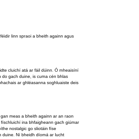
féidir linn spraoi a bheith againn agus
te cluichí atá ar fáil dúinn. Ó mheaisíní
nn do gach duine, is cuma cén bhlas
rbhachais ar ghléasanna soghluaiste deis
n gan meas a bheith againn ar an raon
s físchluichí ina bhfaigheann gach giúmar
the nostalgic go sliotáin físe
h duine. Ní bheidh díomá ar lucht