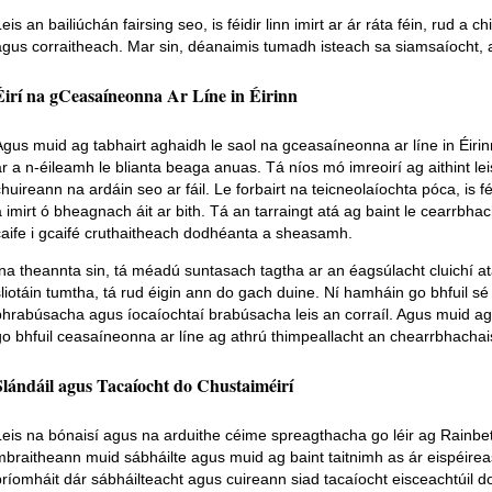
eis an bailiúchán fairsing seo, is féidir linn imirt ar ár ráta féin, rud a
agus corraitheach. Mar sin, déanaimis tumadh isteach sa siamsaíocht, a
Éirí na gCeasaíneonna Ar Líne in Éirinn
Agus muid ag tabhairt aghaidh le saol na gceasaíneonna ar líne in Éirinn,
ar a n-éileamh le blianta beaga anuas. Tá níos mó imreoirí ag aithint l
chuireann na ardáin seo ar fáil. Le forbairt na teicneolaíochta póca, is f
a imirt ó bheagnach áit ar bith. Tá an tarraingt atá ag baint le cearrbh
caife i gcaifé cruthaitheach dodhéanta a sheasamh.
Ina theannta sin, tá méadú suntasach tagtha ar an éagsúlacht cluichí atá 
sliotáin tumtha, tá rud éigin ann do gach duine. Ní hamháin go bhfuil s
bhrabúsacha agus íocaíochtaí brabúsacha leis an corraíl. Agus muid ag f
go bhfuil ceasaíneonna ar líne ag athrú thimpeallacht an chearrbhachai
Slándáil agus Tacaíocht do Chustaiméirí
Leis na bónaisí agus na arduithe céime spreagthacha go léir ag Rainbet
mbraitheann muid sábháilte agus muid ag baint taitnimh as ár eispéire
príomháit dár sábháilteacht agus cuireann siad tacaíocht eisceachtúil do