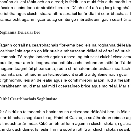
leanúna cluichí tábla ach an oiread; is féidir linn muid féin a thumadh i
pócair a choinníonn ár straitéisí cruinn. Dóibh siúd atá ag lorg teagmhái
scríobtha agus cluichí stuara athrú spraíúil lenár dtaithí cearrbhachais.
siamsaíocht againn i gcónaí, ag cinntiú go mbraitheann gach cuairt úr 
Roghanna Déileálaí Beo
Tagann corraíl na cearrbhachais fíor-ama beo leis na roghanna déileál
sceitimíní sin againn go léir nuair a mheascann déileálaí cártaí nó nuair
gcomhair. Tá rogha iontach againn anseo, ag tairiscint cluichí clasaicea
roulette, mar aon le leaganacha uathúla a choinníonn an taithí úr. Tá déi
thugann teagmháil phearsanta, rud a chruthaíonn atmaisféar mealltach d
theannta sin, ráthaíonn an teicneolaíocht sruthú ardghléine nach gcaillfi
idirghníomhú leis an déileálaí agus le comhimreoirí araon, rud a fheab
mbraitheann muid mar atáimid i gceasaíneo bríce agus moirtéal. Mar s
Taithí Cearrbhachais Soghluaiste
Tar éis dúinn taitneamh a bhaint as na deiseanna déileálaí beo, is féidir 
cearrbhachais soghluaiste ag Rainbet Casino, a soláthraíonn réimse agus
áithreach ar ár méar. Cibé an bhfuil fonn againn i cluichí sliotán, i gclui
ann do gach duine. Is féidir linn na spóil a rothlú ar cluichí sliotán se