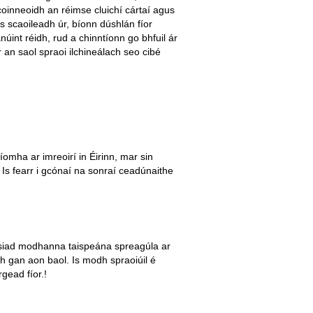
 coinneoidh an réimse cluichí cártaí agus
s scaoileadh úr, bíonn dúshlán fíor
nt réidh, rud a chinntíonn go bhfuil ár
an saol spraoi ilchineálach seo cibé
íomha ar imreoirí in Éirinn, mar sin
 Is fearr i gcónaí na sonraí ceadúnaithe
nn siad modhanna taispeána spreagúla ar
dh gan aon baol. Is modh spraoiúil é
gead fíor.!