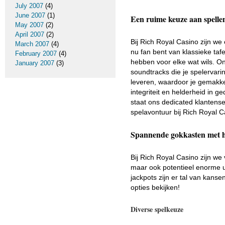
July 2007
(4)
June 2007
(1)
Een ruime keuze aan spellen
May 2007
(2)
April 2007
(2)
Bij Rich Royal Casino zijn we 
March 2007
(4)
nu fan bent van klassieke taf
February 2007
(4)
hebben voor elke wat wils. 
January 2007
(3)
soundtracks die je spelervarin
leveren, waardoor je gemakkel
integriteit en helderheid in g
staat ons dedicated klantens
spelavontuur bij Rich Royal C
Spannende gokkasten met h
Bij Rich Royal Casino zijn we
maar ook potentieel enorme u
jackpots zijn er tal van kan
opties bekijken!
Diverse spelkeuze