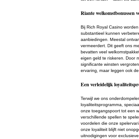
Riante welkomstbonussen vo
Bij Rich Royal Casino worde
substantieel kunnen verbeter
aanbiedingen. Meestal ontvan
vermeerdert. Dit geeft ons m
bevatten veel welkomstpakket
eigen geld te riskeren. Doo
significante winsten vergrot
ervaring, maar leggen ook de
Een verleidelijk loyaliteit
Terwijl we ons onderdompele
loyaliteitsprogramma, speciaa
onze toegangspoort tot een w
verschillende spellen te spe
voordelen die onze spelervar
onze loyaliteit blijft niet o
uitnodigingen voor exclusie