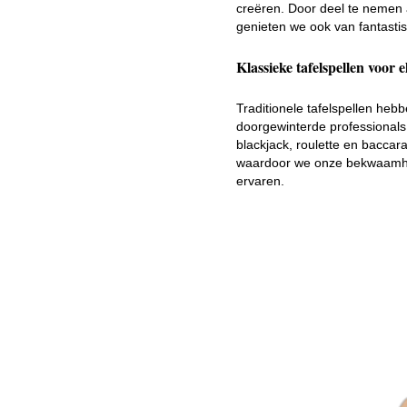
creëren. Door deel te nemen 
genieten we ook van fantastis
Klassieke tafelspellen voor e
Traditionele tafelspellen hebb
doorgewinterde professionals 
blackjack, roulette en baccara
waardoor we onze bekwaamhed
ervaren.