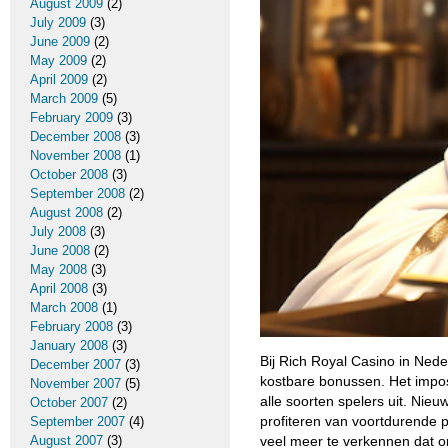
August 2009
(2)
July 2009
(3)
June 2009
(2)
May 2009
(2)
April 2009
(2)
March 2009
(5)
February 2009
(3)
December 2008
(3)
November 2008
(1)
October 2008
(3)
September 2008
(2)
August 2008
(2)
July 2008
(3)
June 2008
(2)
May 2008
(3)
April 2008
(3)
March 2008
(1)
February 2008
(3)
January 2008
(3)
Bij Rich Royal Casino in Ned
December 2007
(3)
kostbare bonussen. Het impos
November 2007
(5)
alle soorten spelers uit. Nie
October 2007
(2)
profiteren van voortdurende pr
September 2007
(4)
August 2007
(3)
veel meer te verkennen dat on