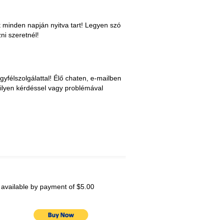
t minden napján nyitva tart! Legyen szó
ni szeretnél!
yfélszolgálattal! Élő chaten, e-mailben
milyen kérdéssel vagy problémával
s available by payment of $5.00