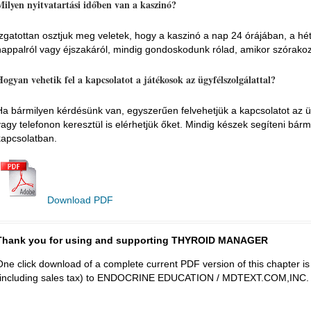
Milyen nyitvatartási időben van a kaszinó?
Izgatottan osztjuk meg veletek, hogy a kaszinó a nap 24 órájában, a hé
nappalról vagy éjszakáról, mindig gondoskodunk rólad, amikor szórakoz
Hogyan vehetik fel a kapcsolatot a játékosok az ügyfélszolgálattal?
Ha bármilyen kérdésünk van, egyszerűen felvehetjük a kapcsolatot az üg
vagy telefonon keresztül is elérhetjük őket. Mindig készek segíteni bár
kapcsolatban.
Download PDF
Thank you for using and supporting THYROID MANAGER
One click download of a complete current PDF version of this chapter i
(including sales tax) to ENDOCRINE EDUCATION / MDTEXT.COM,INC.