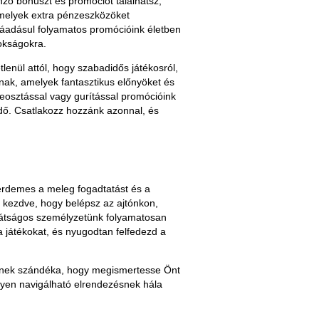
ó bónuszt és promóciót találhatsz,
melyek extra pénzeszközöket
 Ráadásul folyamatos promócióink életben
nokságokra.
lenül attól, hogy szabadidős játékosról,
tnak, amelyek fantasztikus előnyöket és
leosztással vagy gurítással promócióink
ődő. Csatlakozz hozzánk azonnal, és
rdemes a meleg fogadtatást és a
l kezdve, hogy belépsz az ajtónkon,
rátságos személyzetünk folyamatosan
a játékokat, és nyugodtan felfedezd a
melynek szándéka, hogy megismertesse Önt
nyen navigálható elrendezésnek hála