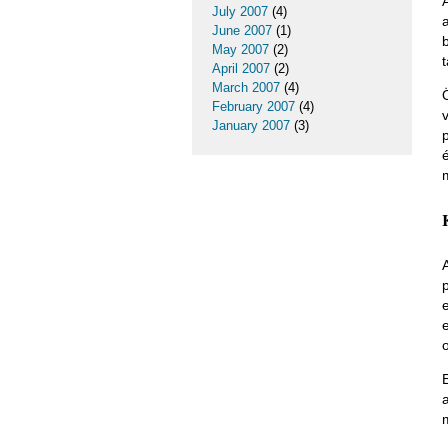
July 2007
(4)
June 2007
(1)
May 2007
(2)
April 2007
(2)
March 2007
(4)
February 2007
(4)
January 2007
(3)