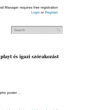
id Manager requires free registration
Login
or
Register
playt és igazi szórakozást