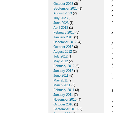
October 2023
(3)
September 2023
(1)
August 2023
(2)
July 2023
(3)
June 2023
(1)
April 2013
(1)
February 2013
(3)
January 2013
(1)
December 2012
(4)
October 2012
(3)
August 2012
(2)
July 2012
(1)
May 2012
(2)
February 2012
(6)
January 2012
(1)
June 2011
(5)
May 2011
(2)
March 2011
(2)
February 2011
(3)
January 2011
(7)
November 2010
(4)
October 2010
(1)
September 2010
(2)