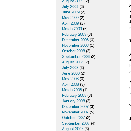
August 2009
(2)
July 2009
(3)
June 2009
(2)
May 2009
(2)
April 2009
(2)
March 2009
(5)
February 2009
(3)
December 2008
(3)
November 2008
(1)
October 2008
(3)
September 2008
(2)
August 2008
(2)
July 2008
(3)
June 2008
(2)
May 2008
(3)
April 2008
(3)
March 2008
(1)
February 2008
(3)
January 2008
(3)
December 2007
(3)
November 2007
(5)
October 2007
(2)
September 2007
(4)
August 2007
(3)