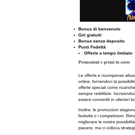
Bonus di benvenuto
Giri gratuiti
Bonus senza deposito
Punti Fedeltà
Offerte a tempo limitato
Promozioni e premi in corso
Le offerte e ricompense attua
online, fornendoci la possibili
offerte speciali come ricarich
sempre redditizie. Iscrivendo
essere convertiti in ulteriori b
Inoltre, le promozioni stagion
festività o i competizioni. Rim
migliorare le nostre possibilit
piacere, ma ci colloca strate