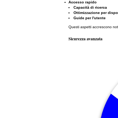
Accesso rapido
Capacità di ricerca
Ottimizzazione per dispos
Guide per l'utente
Questi aspetti accrescono not
Sicurezza avanzata