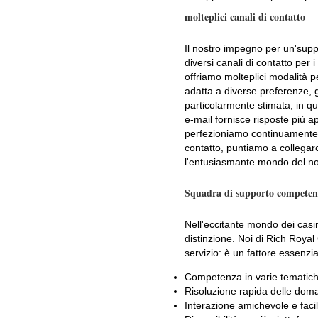
molteplici canali di contatto
Il nostro impegno per un'suppo
diversi canali di contatto per
offriamo molteplici modalità pe
adatta a diverse preferenze, 
particolarmente stimata, in q
e-mail fornisce risposte più ap
perfezioniamo continuamente q
contatto, puntiamo a collegarc
l'entusiasmante mondo del no
Squadra di supporto competen
Nell'eccitante mondo dei casi
distinzione. Noi di Rich Roya
servizio: è un fattore essenzi
Competenza in varie tematiche
Risoluzione rapida delle do
Interazione amichevole e faci