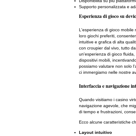
Disponibilità su più piattaforme
Supporto personalizzata e ada
Esperienza di gioco su devic
L'esperienza di gioco mobile n
loro giochi preferiti, consent
intuitive e grafica di alta qu
con croupier dal vivo, tutto d
un'esperienza di gioco fluida, 
dispositivi mobili, incentivan
possiamo valutare non solo l'a
ci immergiamo nelle nostre av
Interfaccia e navigazione int
Quando visitiamo i casino virt
navigazione agevole, che migl
di tempo e frustrazioni, conse
Ecco alcune caratteristiche ch
Layout intuitivo