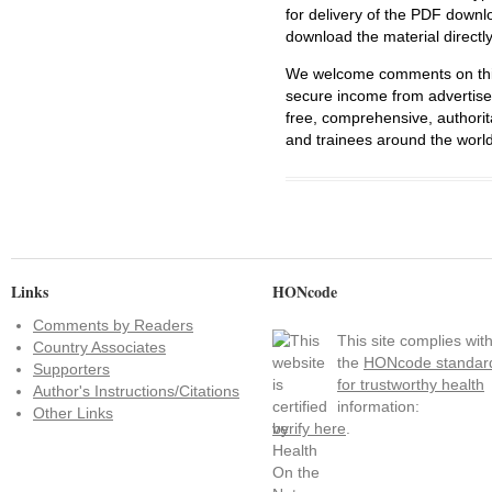
for delivery of the PDF downl
download the material directl
We welcome comments on this 
secure income from advertisem
free, comprehensive, authorit
and trainees around the world
Links
HONcode
Comments by Readers
This site complies wit
Country Associates
the
HONcode standar
Supporters
for trustworthy health
Author's Instructions/Citations
information:
Other Links
verify here
.