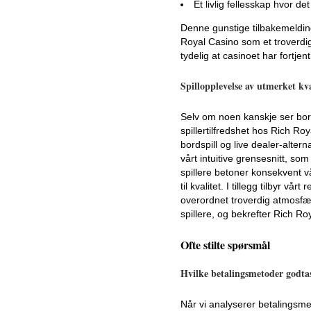
Et livlig fellesskap hvor de
Denne gunstige tilbakemeldin
Royal Casino som et troverdig 
tydelig at casinoet har fortjent
Spillopplevelse av utmerket kva
Selv om noen kanskje ser bort 
spillertilfredshet hos Rich Ro
bordspill og live dealer-altern
vårt intuitive grensesnitt, som
spillere betoner konsekvent v
til kvalitet. I tillegg tilbyr 
overordnet troverdig atmosfære
spillere, og bekrefter Rich Ro
Ofte stilte spørsmål
Hvilke betalingsmetoder godta
Når vi analyserer betalingsmet