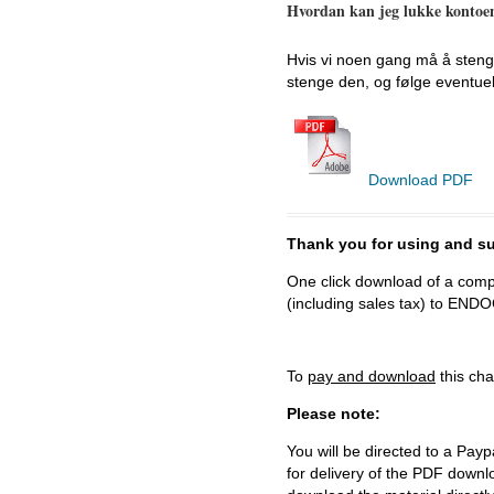
Hvordan kan jeg lukke kontoen
Hvis vi noen gang må å stenge 
stenge den, og følge eventuel
Download PDF
Thank you for using and
One click download of a compl
(including sales tax) to 
To
pay and download
this cha
Please note:
You will be directed to a Payp
for delivery of the PDF downl