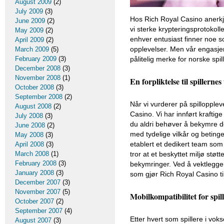
August 2009
(2)
July 2009
(3)
Hos Rich Royal Casino anerkjenn
June 2009
(2)
vi sterke krypteringsprotokolle
May 2009
(2)
enhver entusiast finner noe s
April 2009
(2)
opplevelser. Men vår engasjem
March 2009
(5)
pålitelig merke for norske spil
February 2009
(3)
December 2008
(3)
November 2008
(1)
En forpliktelse til spillerne
October 2008
(3)
September 2008
(2)
Når vi vurderer på spillopplev
August 2008
(2)
Casino. Vi har innført kraftig
July 2008
(3)
du aldri behøver å bekymre de
June 2008
(2)
med tydelige vilkår og betingel
May 2008
(3)
etablert et dedikert team som 
April 2008
(3)
tror at et beskyttet miljø støtt
March 2008
(1)
February 2008
(3)
bekymringer. Ved å vektlegge s
January 2008
(3)
som gjør Rich Royal Casino til e
December 2007
(3)
November 2007
(5)
Mobilkompatibilitet for spil
October 2007
(2)
September 2007
(4)
Etter hvert som spillere i vok
August 2007
(3)