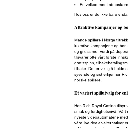
En velkomment atmosfære s
Hos oss er du ikke bare enda e
Attraktive kampanjer og b
Mange spillere i Norge tiltrek
lukrative kampanjene og bonus
og gi oss mer verdi på deposit
tilsvarer ofte vårt første inn
gratisspinn, tilbakebetalingsm
tilbake. Det er viktig å holde
syvende og sist erkjenner Ric
norske spillere.
Et variert spillutvalg for en
Hos Rich Royal Casino tilbyr v
smak og ferdighetsnivå. Vårt st
nyeste videoautomatene med n
våre live dealer-alternativer 