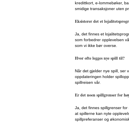
kredittkort, e-lommebøker, ban
smidige transaksjoner uten p
Eksisterer det et lojalitetsprog
Ja, det finnes et lojalitetspr
som forbedrer opplevelsen vår
som vi ikke bør overse.
Hvor ofte legges nye spill til?
Når det gjelder nye spill, ser
oppdateringen holder spilloppl
spillreisen vår.
Er det noen spillgrenser for hø
Ja, det finnes spillgrenser for
at spillerne kan nyte oppleve
spillpreferanser og økonomis