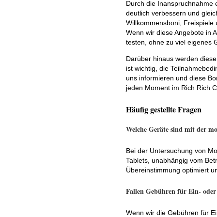
Durch die Inanspruchnahme ex
deutlich verbessern und gleic
Willkommensboni, Freispiele 
Wenn wir diese Angebote in A
testen, ohne zu viel eigenes G
Darüber hinaus werden diese 
ist wichtig, die Teilnahmebe
uns informieren und diese Bon
jeden Moment im Rich Rich C
Häufig gestellte Fragen
Welche Geräte sind mit der mo
Bei der Untersuchung von Mo
Tablets, unabhängig vom Betr
Übereinstimmung optimiert uns
Fallen Gebühren für Ein- ode
Wenn wir die Gebühren für Ein