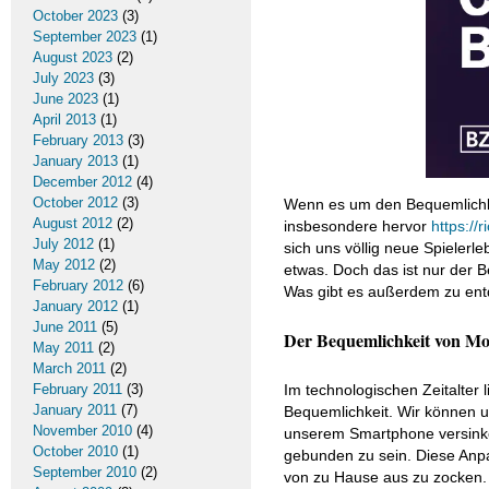
October 2023
(3)
September 2023
(1)
August 2023
(2)
July 2023
(3)
June 2023
(1)
April 2013
(1)
February 2013
(3)
January 2013
(1)
December 2012
(4)
October 2012
(3)
Wenn es um den Bequemlichke
August 2012
(2)
insbesondere hervor
https://
July 2012
(1)
sich uns völlig neue Spielerle
May 2012
(2)
etwas. Doch das ist nur der 
February 2012
(6)
Was gibt es außerdem zu entd
January 2012
(1)
June 2011
(5)
Der Bequemlichkeit von M
May 2011
(2)
March 2011
(2)
Im technologischen Zeitalter 
February 2011
(3)
January 2011
(7)
Bequemlichkeit. Wir können u
November 2010
(4)
unserem Smartphone versinken
October 2010
(1)
gebunden zu sein. Diese Anp
September 2010
(2)
von zu Hause aus zu zocken. 