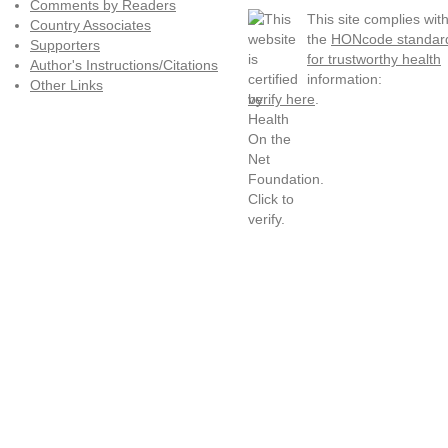
Comments by Readers
This site complies wit
Country Associates
the
HONcode standar
Supporters
for trustworthy health
Author's Instructions/Citations
information:
Other Links
verify here
.