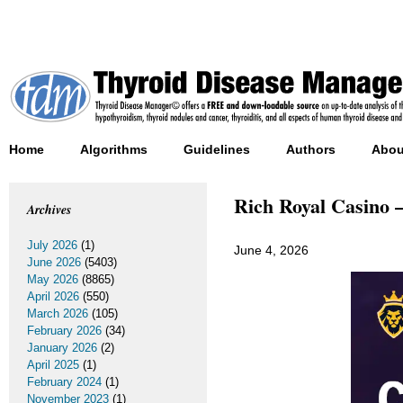
Home
Algorithms
Guidelines
Authors
Abou
Rich Royal Casino 
Archives
July 2026
(1)
June 4, 2026
June 2026
(5403)
May 2026
(8865)
April 2026
(550)
March 2026
(105)
February 2026
(34)
January 2026
(2)
April 2025
(1)
February 2024
(1)
November 2023
(1)