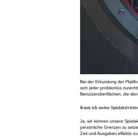
Bei der Erkundung der Plattfo
sich jeder problemlos zurecht
Benutzeroberflächen, die den
Kann ich meine Spielaktivität
Ja, wir können unsere Spielak
persönliche Grenzen zu setzen
Zeit und Ausgaben effektiv zu