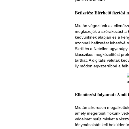
Befizetés: Elérhető fizetési
Miután végeztünk az ellenőrzé
megkezdjük a szórakozást a R
kedvünknek alapján és a kénye
azonnali befizetést lehetővé t
Skrill és a Neteller, ugyanúg
klasszikus megközelítést pref
tarthat. A digitális valuták k
ily módon egyszerűbbé a felh
Ellenőrzési folyamat: Amit t
Miután sikeresen megalkottuk 
amely megerősíti fiókunk véd
védelmet nyújt minket a vissz
fénymásolatát kell beküldenün