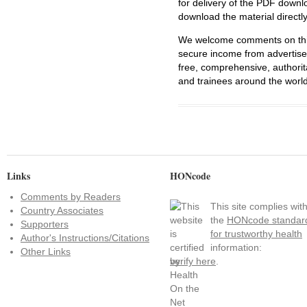
for delivery of the PDF downl
download the material directl
We welcome comments on this 
secure income from advertisem
free, comprehensive, authorit
and trainees around the world
Links
HONcode
Comments by Readers
This site complies wit
Country Associates
the
HONcode standar
Supporters
for trustworthy health
Author's Instructions/Citations
information:
Other Links
verify here
.