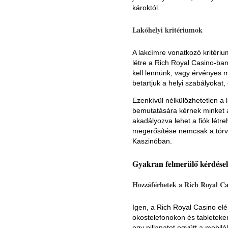
károktól.
Lakóhelyi kritériumok
A lakcímre vonatkozó kritéri
létre a Rich Royal Casino-ba
kell lennünk, vagy érvényes 
betartjuk a helyi szabályokat
Ezenkívül nélkülözhetetlen a
bemutatására kérnek minket 
akadályozva lehet a fiók lét
megerősítése nemcsak a törv
Kaszinóban.
Gyakran felmerülő kérdése
Hozzáférhetek a Rich Royal Ca
Igen, a Rich Royal Casino el
okostelefonokon és tableteken
egy pillanatot együtt a mobil