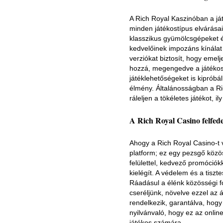
A Rich Royal Kaszinóban a ját
minden játékostípus elvárásai
klasszikus gyümölcsgépeket és
kedvelőinek impozáns kínálat 
verziókat biztosít, hogy emelj
hozzá, megengedve a játékoso
játéklehetőségeket is kipróbál
élmény. Általánosságban a Ri
ráleljen a tökéletes játékot,
A Rich Royal Casino felfede
Ahogy a Rich Royal Casino-t 
platform; ez egy pezsgő közö
felülettel, kedvező promóciók
kielégít. A védelem és a tisz
Ráadásul a élénk közösségi 
cseréljünk, növelve ezzel az 
rendelkezik, garantálva, hogy
nyilvánvaló, hogy ez az onlin
játékos számára.