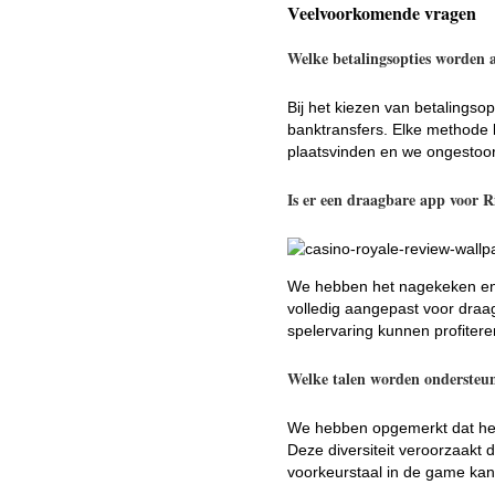
Veelvoorkomende vragen
Welke betalingsopties worden 
Bij het kiezen van betalingso
banktransfers. Elke methode 
plaatsvinden en we ongestoo
Is er een draagbare app voor 
We hebben het nagekeken en e
volledig aangepast voor dra
spelervaring kunnen profitere
Welke talen worden ondersteu
We hebben opgemerkt dat het 
Deze diversiteit veroorzaakt d
voorkeurstaal in de game ka