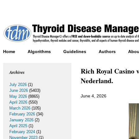
Home
Algorithms
Guidelines
Authors
Abou
Rich Royal Casino v
Archives
Nederland.
July 2026
(1)
June 2026
(5403)
June 4, 2026
May 2026
(8865)
April 2026
(550)
March 2026
(105)
February 2026
(34)
January 2026
(2)
April 2025
(1)
February 2024
(1)
November 2023
(1)