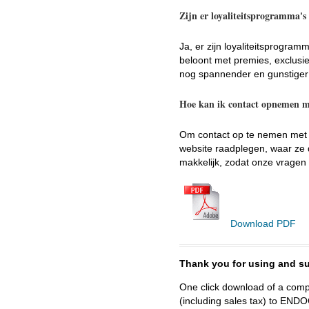
Zijn er loyaliteitsprogramma's 
Ja, er zijn loyaliteitsprogr
beloont met premies, exclus
nog spannender en gunstiger
Hoe kan ik contact opnemen me
Om contact op te nemen met 
website raadplegen, waar ze d
makkelijk, zodat onze vragen
Download PDF
Thank you for using and
One click download of a compl
(including sales tax) to 