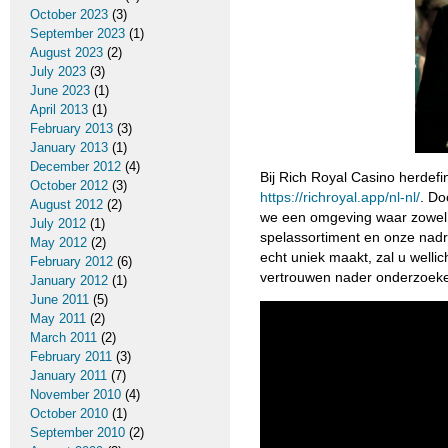
October 2023
(3)
September 2023
(1)
August 2023
(2)
July 2023
(3)
June 2023
(1)
April 2013
(1)
February 2013
(3)
January 2013
(1)
December 2012
(4)
Bij Rich Royal Casino herdef
October 2012
(3)
https://richroyal.app/nl-nl/
. Do
August 2012
(2)
we een omgeving waar zowel 
July 2012
(1)
spelassortiment en onze nadru
May 2012
(2)
echt uniek maakt, zal u well
February 2012
(6)
vertrouwen nader onderzoek
January 2012
(1)
June 2011
(5)
May 2011
(2)
March 2011
(2)
February 2011
(3)
January 2011
(7)
November 2010
(4)
October 2010
(1)
September 2010
(2)