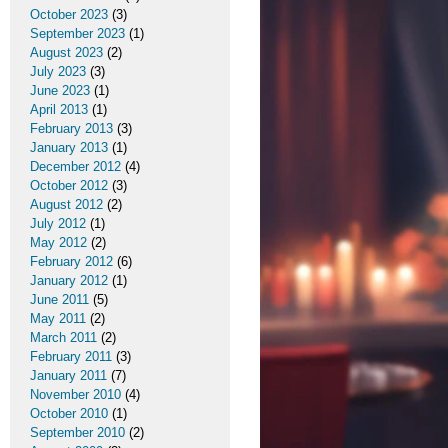
October 2023
(3)
September 2023
(1)
August 2023
(2)
July 2023
(3)
June 2023
(1)
April 2013
(1)
February 2013
(3)
January 2013
(1)
December 2012
(4)
October 2012
(3)
August 2012
(2)
July 2012
(1)
May 2012
(2)
February 2012
(6)
January 2012
(1)
June 2011
(5)
May 2011
(2)
March 2011
(2)
February 2011
(3)
January 2011
(7)
November 2010
(4)
October 2010
(1)
September 2010
(2)