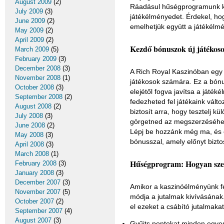
August 2009
(2)
Ráadásul hűségprogramunk kül
July 2009
(3)
játékélményedet. Érdekel, ho
June 2009
(2)
emelhetjük együtt a játékélm
May 2009
(2)
April 2009
(2)
Kezdő bónuszok új játékos
March 2009
(5)
February 2009
(3)
December 2008
(3)
A Rich Royal Kaszinóban egy 
November 2008
(1)
játékosok számára. Ez a bón
October 2008
(3)
elejétől fogva javítsa a játé
September 2008
(2)
fedezheted fel játékaink vált
August 2008
(2)
biztosít arra, hogy tesztelj 
July 2008
(3)
görgetned az megszerzéséhez 
June 2008
(2)
Lépj be hozzánk még ma, és é
May 2008
(3)
bónusszal, amely előnyt biztos
April 2008
(3)
March 2008
(1)
Hűségprogram: Hogyan szer
February 2008
(3)
January 2008
(3)
December 2007
(3)
Amikor a kaszinóélményünk fej
November 2007
(5)
módja a jutalmak kivívásának.
October 2007
(2)
el ezeket a csábító jutalmakat
September 2007
(4)
August 2007
(3)
Gyűjts pontokat minden egyes