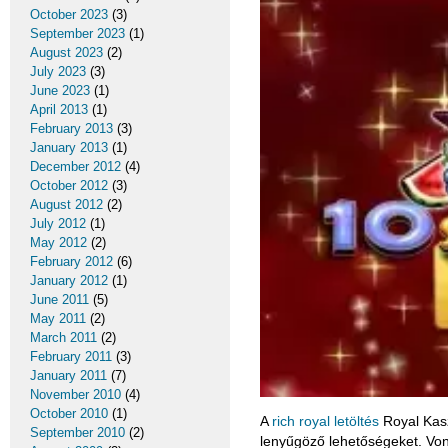
October 2023
(3)
September 2023
(1)
August 2023
(2)
July 2023
(3)
June 2023
(1)
April 2013
(1)
February 2013
(3)
January 2013
(1)
December 2012
(4)
October 2012
(3)
August 2012
(2)
July 2012
(1)
May 2012
(2)
February 2012
(6)
January 2012
(1)
June 2011
(5)
May 2011
(2)
March 2011
(2)
February 2011
(3)
January 2011
(7)
November 2010
(4)
October 2010
(1)
A
rich royal letöltés
Royal Kasz
September 2010
(2)
lenyűgöző lehetőségeket. Von