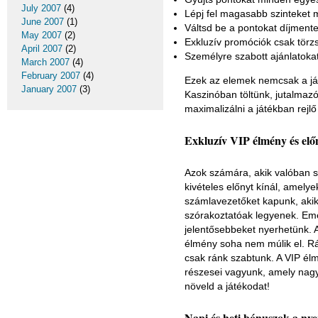
July 2007
(4)
Lépj fel magasabb szinteket 
June 2007
(1)
Váltsd be a pontokat díjment
May 2007
(2)
Exkluzív promóciók csak törz
April 2007
(2)
Személyre szabott ajánlatoka
March 2007
(4)
February 2007
(4)
Ezek az elemek nemcsak a ját
January 2007
(3)
Kaszinóban töltünk, jutalmaz
maximalizálni a játékban rejlő
Exkluzív VIP élmény és el
Azok számára, akik valóban s
kivételes előnyt kínál, amely
számlavezetőket kapunk, akik 
szórakoztatóak legyenek. Emel
jelentősebbeket nyerhetünk. 
élmény soha nem múlik el. R
csak ránk szabtunk. A VIP él
részesei vagyunk, amely nagy
növeld a játékodat!
Napi és heti bónuszok a ny