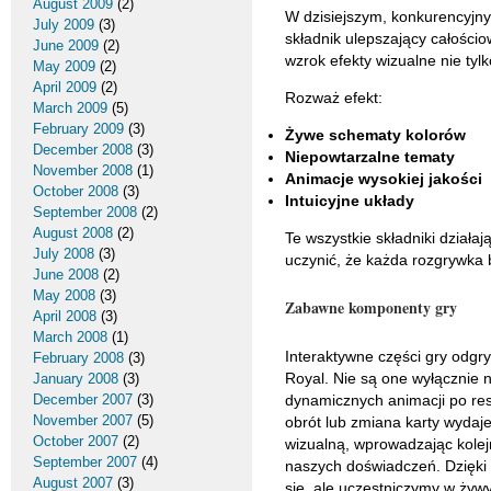
August 2009
(2)
W dzisiejszym, konkurencyjny
July 2009
(3)
składnik ulepszający całości
June 2009
(2)
wzrok efekty wizualne nie tyl
May 2009
(2)
April 2009
(2)
Rozważ efekt:
March 2009
(5)
February 2009
(3)
Żywe schematy kolorów
December 2008
(3)
Niepowtarzalne tematy
November 2008
(1)
Animacje wysokiej jakości
October 2008
(3)
Intuicyjne układy
September 2008
(2)
August 2008
(2)
Te wszystkie składniki działa
July 2008
(3)
uczynić, że każda rozgrywka
June 2008
(2)
May 2008
(3)
Zabawne komponenty gry
April 2008
(3)
March 2008
(1)
Interaktywne części gry odgr
February 2008
(3)
Royal. Nie są one wyłącznie
January 2008
(3)
December 2007
(3)
dynamicznych animacji po res
November 2007
(5)
obrót lub zmiana karty wydaje
October 2007
(2)
wizualną, wprowadzając kolej
September 2007
(4)
naszych doświadczeń. Dzięki i
August 2007
(3)
się, ale uczestniczymy w żyw