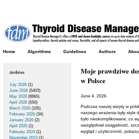
Home
Algorithms
Guidelines
Authors
Abou
Moje prawdziwe doś
Archives
w Polsce
July 2026
(1)
June 2026
(5403)
June 4, 2026
May 2026
(8865)
April 2026
(550)
Podczas naszej wizyty w pol
March 2026
(105)
naszego wrażenia były style 
February 2026
(34)
było nieskomplikowane, co wy
January 2026
(2)
uwzględniał osiągalność, szc
April 2025
(1)
wygląd i użyteczność, pokazu
February 2024
(1)
November 2023
(1)