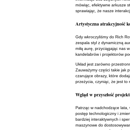
mówiąc, efektywne arkusze st
sprawiając, że nasze interakcj
Artystyczna atrakcyjność k
Gdy wkroczyliśmy do Rich Roy
zespala styl z dynamiczną au
miłą aurę, przyciągając nas w
kandelabrów i projektorów po
Układ jest zarówno przestronny
Zauważymy części takie jak p
czarujące obrazy, które doda
przeżycia, czyniąc, że jest to
Wgląd w przyszłość projekt
Patrząc w nadchodzące lata, 
postęp technologiczny i zmie
bardziej interaktywnych i spe
maszynowe do dostosowywania 