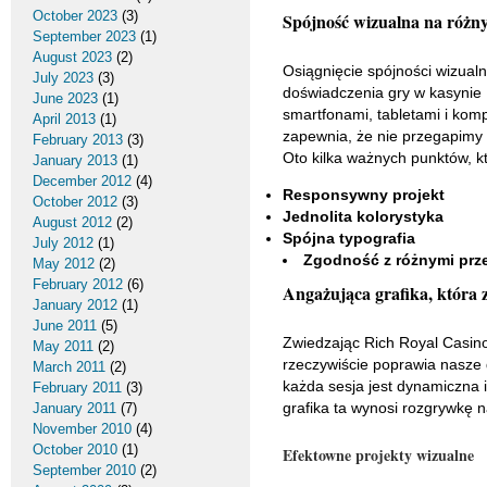
October 2023
(3)
Spójność wizualna na różny
September 2023
(1)
August 2023
(2)
Osiągnięcie spójności wizualn
July 2023
(3)
doświadczenia gry w kasynie 
June 2023
(1)
smartfonami, tabletami i kom
April 2013
(1)
zapewnia, że nie przegapimy
February 2013
(3)
Oto kilka ważnych punktów, k
January 2013
(1)
December 2012
(4)
Responsywny projekt
October 2012
(3)
Jednolita kolorystyka
August 2012
(2)
Spójna typografia
July 2012
(1)
Zgodność z różnymi prz
May 2012
(2)
February 2012
(6)
Angażująca grafika, która
January 2012
(1)
June 2011
(5)
Zwiedzając Rich Royal Casino,
May 2011
(2)
rzeczywiście poprawia nasze 
March 2011
(2)
każda sesja jest dynamiczna
February 2011
(3)
grafika ta wynosi rozgrywkę 
January 2011
(7)
November 2010
(4)
October 2010
(1)
Efektowne projekty wizualne
September 2010
(2)