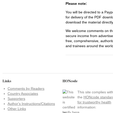
Please note:
You will be directed to a Payp
for delivery of the PDF downl
download the material directl
We welcome comments on this 
secure income from advertisem
free, comprehensive, authorit
and trainees around the world
Links
HONcode
Comments by Readers
This site complies wit
Country Associates
the
HONcode standar
Supporters
for trustworthy health
Author's Instructions/Citations
information:
Other Links
verify here
.