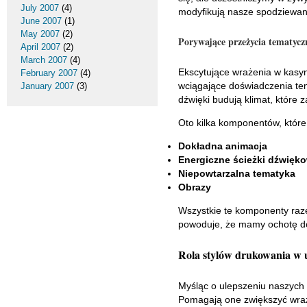
July 2007
(4)
modyfikują nasze spodziewani
June 2007
(1)
May 2007
(2)
Porywające przeżycia tematycz
April 2007
(2)
March 2007
(4)
Ekscytujące wrażenia w kasy
February 2007
(4)
wciągające doświadczenia tema
January 2007
(3)
dźwięki budują klimat, które
Oto kilka komponentów, które
Dokładna animacja
Energiczne ścieżki dźwięk
Niepowtarzalna tematyka
Obrazy
Wszystkie te komponenty raze
powoduje, że mamy ochotę do
Rola stylów drukowania w u
Myśląc o ulepszeniu naszych 
Pomagają one zwiększyć wraż