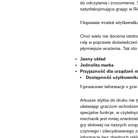
do odczytania i zrozumienia. S
satysfakcjonująca grając w R
Ulepszanie wrażeń użytkownik
Choć wielu nie docenia istotn
rolę w poprawie doświadczeń
płynniejsze wrażenia. Tak oto
Jasny układ
Jednolita marka
Przyjazność dla urządzeń 
Dostępność użytkownik
Uproszczone informacje o grze
Arkusze stylów do druku nie t
ułatwiając graczom wchodzenie 
specjalne funkcje, w czyteln
mechanik jest mniej onieśmiel
gry slotowej na naszych urzą
czynnego i zdecydowanego z
informacje bez zbędnych rekl