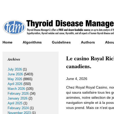
Home
Algorithms
Guidelines
Authors
Abou
Le casino Royal Rich
Archives
canadiens.
July 2026
(1)
June 2026
(5403)
June 4, 2026
May 2026
(8865)
April 2026
(550)
Chez Royal Royal Casino, nou
March 2026
(105)
qui saura satisfaire tous les 
February 2026
(34)
animées, notre sélection de j
January 2026
(2)
navigation simple et à la possi
April 2025
(1)
vous prend. Mais ce n'est que 
February 2024
(1)
November 2023
(1)