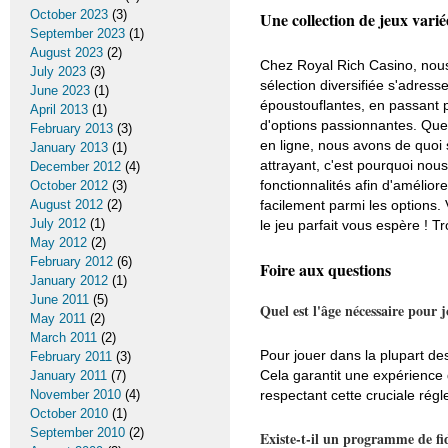
October 2023
(3)
Une collection de jeux varié
September 2023
(1)
August 2023
(2)
Chez Royal Rich Casino, nous 
July 2023
(3)
sélection diversifiée s'adress
June 2023
(1)
époustouflantes, en passant p
April 2013
(1)
d'options passionnantes. Qu
February 2013
(3)
en ligne, nous avons de quoi s
January 2013
(1)
attrayant, c'est pourquoi nou
December 2012
(4)
fonctionnalités afin d'amélior
October 2012
(3)
August 2012
(2)
facilement parmi les options.
July 2012
(1)
le jeu parfait vous espère ! 
May 2012
(2)
February 2012
(6)
Foire aux questions
January 2012
(1)
June 2011
(5)
Quel est l'âge nécessaire pour 
May 2011
(2)
March 2011
(2)
Pour jouer dans la plupart de
February 2011
(3)
Cela garantit une expérience 
January 2011
(7)
November 2010
(4)
respectant cette cruciale régl
October 2010
(1)
September 2010
(2)
Existe-t-il un programme de fid