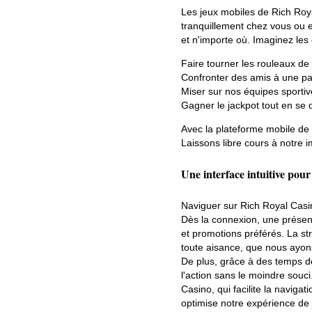
Les jeux mobiles de Rich Roy
tranquillement chez vous ou 
et n'importe où. Imaginez les 
Faire tourner les rouleaux de
Confronter des amis à une pa
Miser sur nos équipes sportiv
Gagner le jackpot tout en se d
Avec la plateforme mobile de R
Laissons libre cours à notre 
Une interface intuitive pour
Naviguer sur Rich Royal Casin
Dès la connexion, une présen
et promotions préférés. La st
toute aisance, que nous ayons
De plus, grâce à des temps d
l'action sans le moindre souci
Casino, qui facilite la navig
optimise notre expérience de je