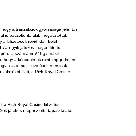
, hogy a tranzakciók gyorsasága jelentős
al is beszéltünk, akik megosztották
 a kifizetések rövid időn belül
. Az egyik játékos megemlítette:
a pénz a számlámra!” Egy másik
a, hogy a késedelmek miatti aggodalom
ogy a azonnali kifizetések nemcsak
nzakciókat illeti, a Rich Royal Casino
k a Rich Royal Casino kifizetési
ok játékos megosztotta tapasztalatait,