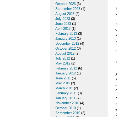
October 2023
(3)
September 2023
(1)
August 2023
(2)
July 2023
(3)
June 2023
(1)
April 2013
(1)
February 2013
(3)
January 2013
(1)
December 2012
(4)
October 2012
(3)
h
August 2012
(2)
July 2012
(1)
May 2012
(2)
February 2012
(6)
January 2012
(1)
June 2011
(5)
May 2011
(2)
March 2011
(2)
February 2011
(3)
January 2011
(7)
November 2010
(4)
October 2010
(1)
September 2010
(2)