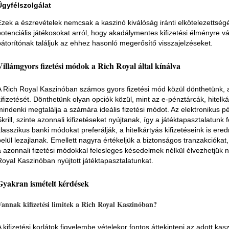
Ügyfélszolgálat
Ezek a észrevételek nemcsak a kaszinó kiválóság iránti elkötelezettsé
potenciális játékosokat arról, hogy akadálymentes kifizetési élményre 
bátorítónak találjuk az ehhez hasonló megerősítő visszajelzéseket.
Villámgyors fizetési módok a Rich Royal által kínálva
A Rich Royal Kaszinóban számos gyors fizetési mód közül dönthetünk,
kifizetését. Dönthetünk olyan opciók közül, mint az e-pénztárcák, hitelká
mindenki megtalálja a számára ideális fizetési módot. Az elektronikus pé
Skrill, szinte azonnali kifizetéseket nyújtanak, így a játéktapasztalatun
klasszikus banki módokat preferálják, a hitelkártyás kifizetéseink is 
belül lezajlanak. Emellett nagyra értékeljük a biztonságos tranzakcióka
a azonnali fizetési módokkal felesleges késedelmek nélkül élvezhetjük
Royal Kaszinóban nyújtott játéktapasztalatunkat.
Gyakran ismételt kérdések
Vannak kifizetési limitek a Rich Royal Kaszinóban?
A kifizetési korlátok figyelembe vételekor fontos áttekinteni az adott kas