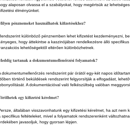
hogy alaposan olvassa el a szabályokat, hogy megértsük az lehetséges 
kifizetési élményünket.
Milyen pénznemeket használhatok kifizetésekhez?
Rendszerint különböző pénznemben lehet kifizetést kezdeményezni, be
Lényeges, hogy áttekintse a kaszinójában rendelkezésre álló specifikus 
tranzakciós lehetőségektől eltérően különbözhetnek.
Meddig tartanak a dokumentumellenőrzési folyamatok?
A dokumentumellenőrzés rendszerint pár órától egy-két napos időtartami
időben történő beküldések rendszerint felgyorsítják a elfogadást, lehető
lebonyolítását. A dokumentációval való felkészültség valóban meggyorsí
örölhetek egy kifizetési kérelmet?
Persze, általában visszavonhatunk egy kifizetési kérelmet, ha azt nem k
a specifikus feltételeket, mivel a folyamatok rendszerenként változhatna
érdekében javasoljuk, hogy gyorsan lépjen.