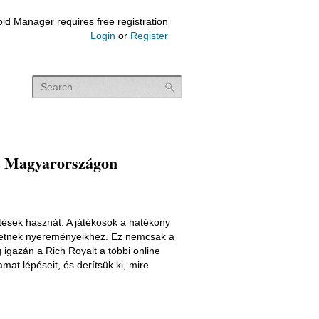
id Manager requires free registration
Login
or
Register
ól Magyarországon
tések hasznát. A játékosok a hatékony
rhetnek nyereményeikhez. Ez nemcsak a
 igazán a Rich Royalt a többi online
mat lépéseit, és derítsük ki, mire