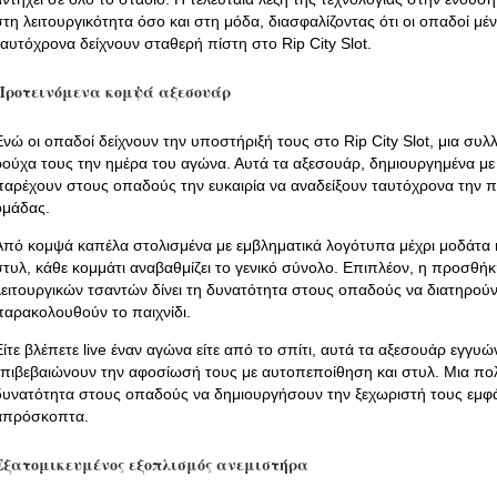
στη λειτουργικότητα όσο και στη μόδα, διασφαλίζοντας ότι οι οπαδοί μέ
ταυτόχρονα δείχνουν σταθερή πίστη στο Rip City Slot.
Προτεινόμενα κομψά αξεσουάρ
Ενώ οι οπαδοί δείχνουν την υποστήριξή τους στο Rip City Slot, μια συ
ρούχα τους την ημέρα του αγώνα. Αυτά τα αξεσουάρ, δημιουργημένα με
παρέχουν στους οπαδούς την ευκαιρία να αναδείξουν ταυτόχρονα την 
ομάδας.
Από κομψά καπέλα στολισμένα με εμβληματικά λογότυπα μέχρι μοδάτα
στυλ, κάθε κομμάτι αναβαθμίζει το γενικό σύνολο. Επιπλέον, η προσθ
λειτουργικών τσαντών δίνει τη δυνατότητα στους οπαδούς να διατηρού
παρακολουθούν το παιχνίδι.
Είτε βλέπετε live έναν αγώνα είτε από το σπίτι, αυτά τα αξεσουάρ εγγυώ
επιβεβαιώνουν την αφοσίωσή τους με αυτοπεποίθηση και στυλ. Μια πολ
δυνατότητα στους οπαδούς να δημιουργήσουν την ξεχωριστή τους εμφ
απρόσκοπτα.
Εξατομικευμένος εξοπλισμός ανεμιστήρα