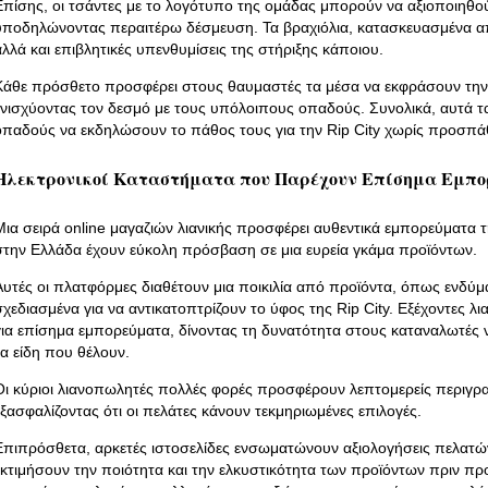
Επίσης, οι τσάντες με το λογότυπο της ομάδας μπορούν να αξιοποιηθού
υποδηλώνοντας περαιτέρω δέσμευση. Τα βραχιόλια, κατασκευασμένα απ
αλλά και επιβλητικές υπενθυμίσεις της στήριξης κάποιου.
Κάθε πρόσθετο προσφέρει στους θαυμαστές τα μέσα να εκφράσουν την
ενισχύοντας τον δεσμό με τους υπόλοιπους οπαδούς. Συνολικά, αυτά τ
οπαδούς να εκδηλώσουν το πάθος τους για την Rip City χωρίς προσπάθ
Ηλεκτρονικοί Καταστήματα που Παρέχουν Επίσημα Εμπ
Μια σειρά online μαγαζιών λιανικής προσφέρει αυθεντικά εμπορεύματα τη
στην Ελλάδα έχουν εύκολη πρόσβαση σε μια ευρεία γκάμα προϊόντων.
Αυτές οι πλατφόρμες διαθέτουν μια ποικιλία από προϊόντα, όπως ενδύμα
σχεδιασμένα για να αντικατοπτρίζουν το ύφος της Rip City. Εξέχοντες 
για επίσημα εμπορεύματα, δίνοντας τη δυνατότητα στους καταναλωτές ν
τα είδη που θέλουν.
Οι κύριοι λιανοπωλητές πολλές φορές προσφέρουν λεπτομερείς περιγρα
εξασφαλίζοντας ότι οι πελάτες κάνουν τεκμηριωμένες επιλογές.
Επιπρόσθετα, αρκετές ιστοσελίδες ενσωματώνουν αξιολογήσεις πελατώ
εκτιμήσουν την ποιότητα και την ελκυστικότητα των προϊόντων πριν πρ