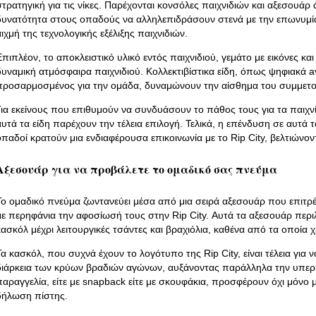
στρατηγική για τις νίκες. Παρέχονται κονσόλες παιχνιδιών και αξεσουάρ 
δυνατότητα στους οπαδούς να αλληλεπιδράσουν στενά με την επωνυμία 
αιχμή της τεχνολογικής εξέλιξης παιχνιδιών.
Επιπλέον, το αποκλειστικό υλικό εντός παιχνιδιού, γεμάτο με εικόνες και
δυναμική ατμόσφαιρα παιχνιδιού. Κολλεκτιβίστικα είδη, όπως ψηφιακά av
προσαρμοσμένος για την ομάδα, δυναμώνουν την αίσθημα του συμμετ
Για εκείνους που επιθυμούν να συνδυάσουν το πάθος τους για τα παιχν
αυτά τα είδη παρέχουν την τέλεια επιλογή. Τελικά, η επένδυση σε αυτά τα
οπαδοί κρατούν μια ενδιαφέρουσα επικοινωνία με το Rip City, βελτιώνο
Αξεσουάρ για να προβάλετε το ομαδικό σας πνεύμα
Το ομαδικό πνεύμα ζωντανεύει μέσα από μια σειρά αξεσουάρ που επιτ
με περηφάνια την αφοσίωσή τους στην Rip City. Αυτά τα αξεσουάρ περ
κασκόλ μέχρι λειτουργικές τσάντες και βραχιόλια, καθένα από τα οποία
Τα κασκόλ, που συχνά έχουν το λογότυπο της Rip City, είναι τέλεια για 
διάρκεια των κρύων βραδιών αγώνων, αυξάνοντας παράλληλα την υπερη
παραγγελία, είτε με snapback είτε με σκουφάκια, προσφέρουν όχι μόνο μι
δήλωση πίστης.