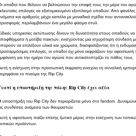
Οι οπαδοί που θέλουν να βελτιώσουν την επαφή τους την μέρα του αγ
τελευταίες επιλογές σε εξατομικευμένο εξοπλισμό οπαδών. Από φανέλες
ονόματα και αριθμούς μέχρι καπέλα με μοναδικά σχέδια που αντανακλούν 
προσφορές περιλαμβάνουν ένα μεγάλο φάσμα στυλ.
Ειδικές υπηρεσίες εκτύπωσης δίνουν τη δυνατότητα στους οπαδούς ν
αποφθέγματα ή μοτίβα παικτών, ενισχύοντας μια ισχυρότερη σύνδεση με
μπορούν να επιλέξουν υλικά και χρώματα, διασφαλίζοντας ότι η ενδυμασί
προσαρμόσιμες επιλογές, οι οπαδοί όχι μόνο εκφράζουν την αφοσίωσή τ
εμφάνιση για την ημέρα του αγώνα που αντικατοπτρίζει το πάθος τους.
Αυτή η ενίσχυση στην προσωπική έκφραση ενισχύει τη συνολική εμπειρία
περηφάνια το πνεύμα της Rip City.
Γιατί η υποστήριξη της πόλης Rip City έχει αξία
Η υποστήριξη του Rip City δεν περιορίζεται μόνο στο fandom. Δυναμώνει
τις συνδέσεις ανάμεσα των θαυμαστών.
Αυτή η αφοσίωση παίζει επίσης ζωτικό μέρος στην ενίσχυση των τοπι
τοπικών προϊόντων.