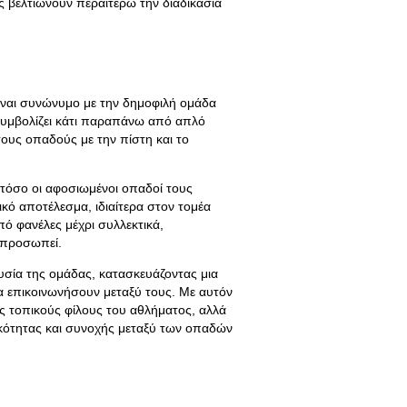
ς βελτιώνουν περαιτέρω την διαδικασία
είναι συνώνυμο με την δημοφιλή ομάδα
 συμβολίζει κάτι παραπάνω από απλό
ους οπαδούς με την πίστη και το
ωστόσο οι αφοσιωμένοι οπαδοί τους
ικό αποτέλεσμα, ιδιαίτερα στον τομέα
ό φανέλες μέχρι συλλεκτικά,
εκπροσωπεί.
σία της ομάδας, κατασκευάζοντας μια
α επικοινωνήσουν μεταξύ τους. Με αυτόν
ους τοπικούς φίλους του αθλήματος, αλλά
τικότητας και συνοχής μεταξύ των οπαδών