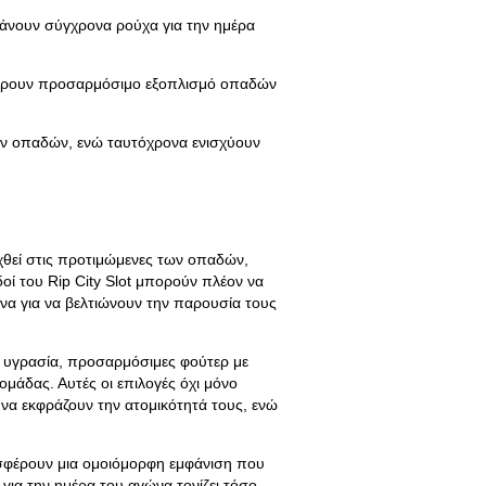
μβάνουν σύγχρονα ρούχα για την ημέρα
 βρουν προσαρμόσιμο εξοπλισμό οπαδών
των οπαδών, ενώ ταυτόχρονα ενισχύουν
χθεί στις προτιμώμενες των οπαδών,
οί του Rip City Slot μπορούν πλέον να
ένα για να βελτιώνουν την παρουσία τους
ν υγρασία, προσαρμόσιμες φούτερ με
μάδας. Αυτές οι επιλογές όχι μόνο
να εκφράζουν την ατομικότητά τους, ενώ
σφέρουν μια ομοιόμορφη εμφάνιση που
 για την ημέρα του αγώνα τονίζει τόσο