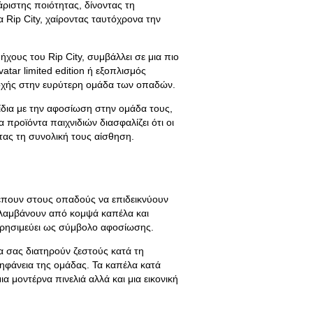
άριστης ποιότητας, δίνοντας τη
Rip City, χαίροντας ταυτόχρονα την
 ήχους του Rip City, συμβάλλει σε μια πιο
atar limited edition ή εξοπλισμός
οχής στην ευρύτερη ομάδα των οπαδών.
ίδια με την αφοσίωση στην ομάδα τους,
 προϊόντα παιχνιδιών διασφαλίζει ότι οι
ντας τη συνολική τους αίσθηση.
ρέπουν στους οπαδούς να επιδεικνύουν
ιλαμβάνουν από κομψά καπέλα και
 χρησιμεύει ως σύμβολο αφοσίωσης.
να σας διατηρούν ζεστούς κατά τη
φάνεια της ομάδας. Τα καπέλα κατά
α μοντέρνα πινελιά αλλά και μια εικονική