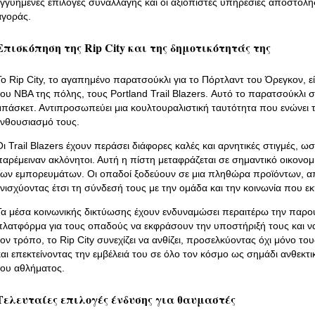
εγγυημένες επιλογές συναλλαγής και οι αξιόπιστες υπηρεσίες αποστολή
αγοράς.
Επισκόπηση της Rip City και της δημοτικότητάς της
Το Rip City, το αγαπημένο παρατσούκλι για το Πόρτλαντ του Όρεγκον, 
του NBA της πόλης, τους Portland Trail Blazers. Αυτό το παρατσούκλι
μπάσκετ. Αντιπροσωπεύει μια κουλτουραλιστική ταυτότητα που ενώνει τ
ενθουσιασμό τους.
Οι Trail Blazers έχουν περάσει διάφορες καλές και αρνητικές στιγμές, 
παρέμειναν ακλόνητοι. Αυτή η πίστη μεταφράζεται σε σημαντικό οικονομ
των εμπορευμάτων. Οι οπαδοί ξοδεύουν σε μια πληθώρα προϊόντων, απ
ενισχύοντας έτσι τη σύνδεσή τους με την ομάδα και την κοινωνία που 
Τα μέσα κοινωνικής δικτύωσης έχουν ενδυναμώσει περαιτέρω την παρου
πλατφόρμα για τους οπαδούς να εκφράσουν την υποστήριξή τους και ν
τον τρόπο, το Rip City συνεχίζει να ανθίζει, προσελκύοντας όχι μόνο τ
και επεκτείνοντας την εμβέλειά του σε όλο τον κόσμο ως σημάδι ανθεκ
του αθλήματος.
Τελευταίες επιλογές ένδυσης για θαυμαστές