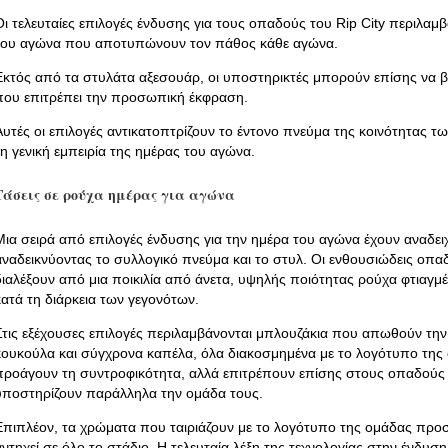
Οι τελευταίες επιλογές ένδυσης για τους οπαδούς του Rip City περιλα
του αγώνα που αποτυπώνουν τον πάθος κάθε αγώνα.
Εκτός από τα στυλάτα αξεσουάρ, οι υποστηρικτές μπορούν επίσης να
που επιτρέπει την προσωπική έκφραση.
Αυτές οι επιλογές αντικατοπτρίζουν το έντονο πνεύμα της κοινότητας 
τη γενική εμπειρία της ημέρας του αγώνα.
Τάσεις σε ρούχα ημέρας για αγώνα
Μια σειρά από επιλογές ένδυσης για την ημέρα του αγώνα έχουν αναδει
αναδεικνύοντας το συλλογικό πνεύμα και το στυλ. Οι ενθουσιώδεις οπαδ
διαλέξουν από μια ποικιλία από άνετα, υψηλής ποιότητας ρούχα φτιαγμ
κατά τη διάρκεια των γεγονότων.
Στις εξέχουσες επιλογές περιλαμβάνονται μπλουζάκια που απωθούν τη
κουκούλα και σύγχρονα καπέλα, όλα διακοσμημένα με το λογότυπο της ο
προάγουν τη συντροφικότητα, αλλά επιτρέπουν επίσης στους οπαδούς 
υποστηρίζουν παράλληλα την ομάδα τους.
Επιπλέον, τα χρώματα που ταιριάζουν με το λογότυπο της ομάδας προ
αντηχεί σε όλο το στάδιο. Η τελευταία λέξη της τεχνολογίας στην ένδυση