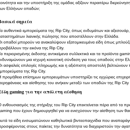
κοινότητα και την υποστήριξη της ομάδας αξίζουν περαιτέρω διερεύνηση
των Ελλήνων οπαδών;
Βασικά σημεία
Τα αυθεντικά εμπορεύματα της Rip City, όπως ενδυμάτων και αξεσουάρ,
καταστημάτων λιανικής πώλησης που αποστέλλουν στην Ελλάδα.
Οι οπαδοί μπορούν να ανακαλύψουν εξατομικευμένα είδη όπως μπλούζε
προβάλλουν την εικόνα της Rip City.
Τα περιορισμένης έκδοσης αντικείμενα συλλεκτικά και τα προϊόντα gami
ενδυναμώνουν μια ισχυρή κοινοτική σύνδεση για τους οπαδούς στην Ελ
Οι ασφαλείς επιλογές πληρωμής και η αξιόπιστη αποστολή βελτιώνουν τ
εμπορεύματα της Rip City.
Η προμήθεια επίσημων εμπορευμάτων υποστηρίζει τις εγχώριες επιχειρήσ
περηφάνειας και αίσθησης του ανήκειν μεταξύ των οπαδών της Rip City
Είδη gaming για την απόλυτη αίσθηση
Ο ενθουσιασμός της στήριξης του Rip City επεκτείνεται πέρα από τα 
gaming που έχουν δημιουργηθεί για να ενισχύσουν την αίσθηση των θ
Αυτά τα είδη ενσωματώνουν καθηλωτικά βιντεοπαιχνίδια που αναπαράγο
προσφέροντας στους παίκτες την δυνατότητα να διαχειριστούν την αγα