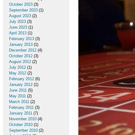
October 2023
(3)
September 2023
(1)
August 2023
(2)
July 2023
(3)
June 2023
(1)
April 2013
(1)
February 2013
(3)
January 2013
(1)
December 2012
(4)
October 2012
(3)
August 2012
(2)
July 2012
(1)
May 2012
(2)
February 2012
(6)
January 2012
(1)
June 2011
(5)
May 2011
(2)
March 2011
(2)
February 2011
(3)
January 2011
(7)
November 2010
(4)
October 2010
(1)
September 2010
(2)