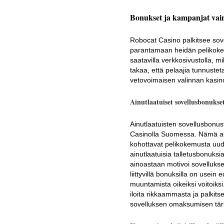
Bonukset ja kampanjat vain 
Robocat Casino palkitsee sovell
parantamaan heidän pelikokemus
saatavilla verkkosivustolla, 
takaa, että pelaajia tunnustet
vetovoimaisen valinnan kasino
Ainutlaatuiset sovellusbonukse
Ainutlaatuisten sovellusbonu
Casinolla Suomessa. Nämä ainut
kohottavat pelikokemusta uudel
ainutlaatuisia talletusbonuksia
ainoastaan motivoi sovellukse
liittyvillä bonuksilla on usei
muuntamista oikeiksi voitoiksi
iloita rikkaammasta ja palki
sovelluksen omaksumisen tär