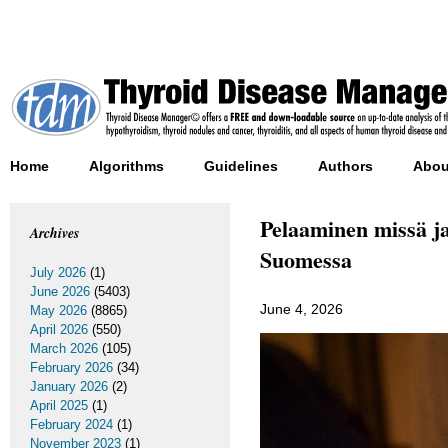
Home
Algorithms
Guidelines
Authors
Abou
Pelaaminen missä ja
Archives
Suomessa
July 2026
(1)
June 2026
(5403)
June 4, 2026
May 2026
(8865)
April 2026
(550)
March 2026
(105)
February 2026
(34)
January 2026
(2)
April 2025
(1)
February 2024
(1)
November 2023
(1)