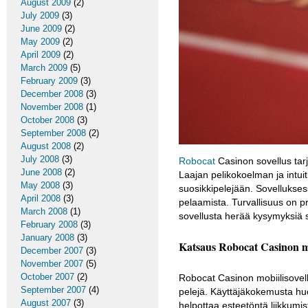
August 2009
(2)
July 2009
(3)
June 2009
(2)
May 2009
(2)
April 2009
(2)
March 2009
(5)
February 2009
(3)
December 2008
(3)
November 2008
(1)
October 2008
(3)
September 2008
(2)
August 2008
(2)
July 2008
(3)
Robocat
Casinon sovellus tarj
June 2008
(2)
Laajan pelikokoelman ja intuit
May 2008
(3)
suosikkipelejään. Sovelluksess
April 2008
(3)
pelaamista. Turvallisuus on pr
March 2008
(1)
sovellusta herää kysymyksiä s
February 2008
(3)
January 2008
(3)
Katsaus Robocat Casinon mo
December 2007
(3)
November 2007
(5)
October 2007
(2)
Robocat Casinon mobiilisovel
September 2007
(4)
pelejä. Käyttäjäkokemusta huom
August 2007
(3)
helpottaa esteetöntä liikkumis