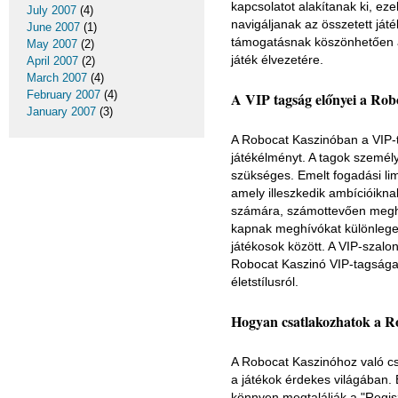
kapcsolatot alakítanak ki, e
July 2007
(4)
navigáljanak az összetett ját
June 2007
(1)
támogatásnak köszönhetően a 
May 2007
(2)
játék élvezetére.
April 2007
(2)
March 2007
(4)
February 2007
(4)
A VIP tagság előnyei a Ro
January 2007
(3)
A Robocat Kaszinóban a VIP-t
játékélményt. A tagok személy
szükséges. Emelt fogadási li
amely illeszkedik ambícióikn
számára, számottevően meghos
kapnak meghívókat különleges
játékosok között. A VIP-szalo
Robocat Kaszinó VIP-tagsága 
életstílusról.
Hogyan csatlakozhatok a R
A Robocat Kaszinóhoz való cs
a játékok érdekes világában. 
könnyen megtalálják a "Regisz