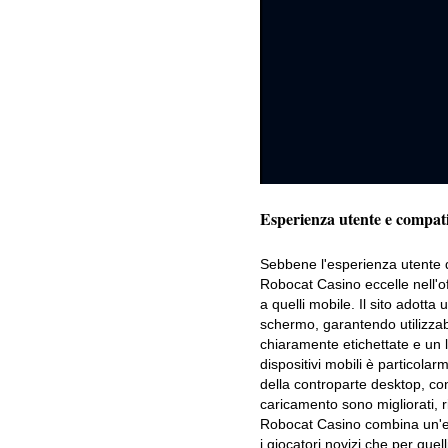
Esperienza utente e compati
Sebbene l'esperienza utente d
Robocat Casino eccelle nell'of
a quelli mobile. Il sito adott
schermo, garantendo utilizzabi
chiaramente etichettate e un l
dispositivi mobili è particola
della controparte desktop, co
caricamento sono migliorati, r
Robocat Casino combina un'est
i giocatori novizi che per quell