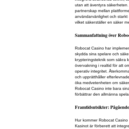
utan att äventyra säkerheten
partnerskap mellan plattforme
användarvänlighet och starkt sk
vilket säkerställer en säker 
Sammanfattning över Roboc
Robocat Casino har implement
skydda sina spelare och säker
krypteringsteknik som säkra k
övervakning i realtid för att o
operativ integritet. Återkomma
och upprätthåller efterlevnaden
öka medvetenheten om säkerhe
Robocat Casino inte bara sina a
förbättrar den allmänna spelar
Framtidsutsikter: Pågående
Hur kommer Robocat Casino att
Kasinot är förberett att integr