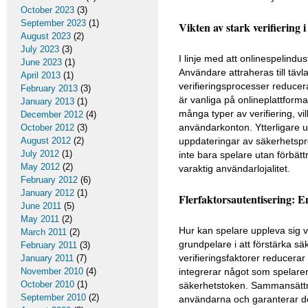
October 2023
(3)
September 2023
(1)
Vikten av stark verifiering i 
August 2023
(2)
July 2023
(3)
I linje med att onlinespelindus
June 2023
(1)
Användare attraheras till tävl
April 2013
(1)
verifieringsprocesser reducera
February 2013
(3)
är vanliga på onlineplattform
January 2013
(1)
många typer av verifiering, vi
December 2012
(4)
användarkonton. Ytterligare 
October 2012
(3)
August 2012
(2)
uppdateringar av säkerhetspro
July 2012
(1)
inte bara spelare utan förbät
May 2012
(2)
varaktig användarlojalitet.
February 2012
(6)
January 2012
(1)
Flerfaktorsautentisering: 
June 2011
(5)
May 2011
(2)
Hur kan spelare uppleva sig v
March 2011
(2)
grundpelare i att förstärka s
February 2011
(3)
verifieringsfaktorer reducera
January 2011
(7)
November 2010
(4)
integrerar något som spelaren 
October 2010
(1)
säkerhetstoken. Sammansättni
September 2010
(2)
användarna och garanterar de