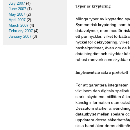
July 2007
(4)
Typer av kryptering
June 2007
(1)
May 2007
(2)
Många typer av kryptering spe
April 2007
(2)
Symmetrisk kryptering, som br
March 2007
(4)
datavolymer, men medför ris
February 2007
(4)
ett par nycklar, vilket förbätt
January 2007
(3)
nyckel för dekryptering, vilk
hashalgoritmer, även om de int
dataintegritet och skyddar kä
robust ramverk som skyddar sp
Implementera säkra protokoll
För att garantera integriteten
vikt inom den digitala spelind
starkt skydd mot otillåten åt
känslig information utan också
Dessutom stärker användninge
datautbytet mellan spelare oc
uppdatera dessa säkerhetsåtgä
sista hand ökar deras driftmäs