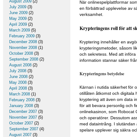
August 2009
(2)
När onlinespelplattformar so
July 2009
(3)
en förbättrad upplevelse av sä
June 2009
(2)
verksamhet.
May 2009
(2)
April 2009
(2)
Krypteringens roll för att 
March 2009
(5)
February 2009
(3)
December 2008
(3)
Kryptering innehåller en avgör
November 2008
(1)
krypteringsmetoder, såsom lik
October 2008
(3)
och sekretess. Med att införa
September 2008
(2)
information stannar säker från
August 2008
(2)
July 2008
(3)
Krypteringens betydelse
June 2008
(2)
May 2008
(3)
Kärnan i nutida säkerhet för 
April 2008
(3)
otillåten åtkomst och digitala
March 2008
(1)
kryptering att även om data int
February 2008
(3)
för att bevara personlig och fi
January 2008
(3)
December 2007
(3)
onlinekasinon, som Robocat C
November 2007
(5)
och operatörer. Dessutom assist
October 2007
(2)
med dataintrång. I slutändan 
September 2007
(4)
spelare upplever sig säkra o
August 2007
(3)