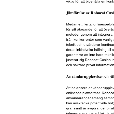
viktig för att bibehålla en konk
Jämförelse av Robocat Cas
Medan ett flertal onlinespelpl
för sitt åtagande för att öve
metoder genom att integrera av
från konkurrenter som vanlig
teknik och utvärderar kontinu
deras initiativrika hållning t
garanterar att inte bara tekni
justerar sig Robocat Casino int
och säkrare privat information
Användarupplevelse och sä
Att balansera användarupplev
onlinespelplattformar. Roboca
användarengagemang samtidigt
kan avskräcka potentiella hot
gränssnitt är avgörande för a
integrera avancerad teknik, så