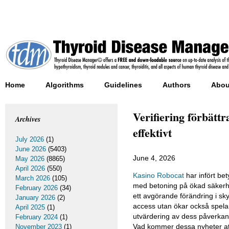
Home
Algorithms
Guidelines
Authors
Abou
Verifiering förbät
Archives
effektivt
July 2026
(1)
June 2026
(5403)
June 4, 2026
May 2026
(8865)
April 2026
(550)
Kasino Robocat
har infört be
March 2026
(105)
med betoning på ökad säkerhet
February 2026
(34)
ett avgörande förändring i sk
January 2026
(2)
access utan ökar också spelar
April 2025
(1)
utvärdering av dess påverkan
February 2024
(1)
Vad kommer dessa nyheter att
November 2023
(1)