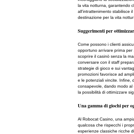
la vita notturna, garantendo c
all'intrattenimento stabilisc
destinazione per la vita nottu
Suggerimenti per ottimizzare
Come possono i clienti assicu
opportuno arrivare prima per 
scoprire il casinò senza la ma
conversare con il staff prepa
strategie di gioco e sui vanta
promozioni favorisce ad amplia
e le potenziali vincite. Infine
consapevole, dando modo al con
la possibilità di ottimizzare 
Una gamma di giochi per og
Al Robocat Casino, una ampia 
qualcosa che rispecchi i propr
esperienze classiche ricche di