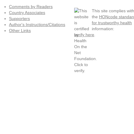
Comments by Readers
This site complies wit
Country Associates
the
HONcode standar
Supporters
for trustworthy health
Author's Instructions/Citations
information:
Other Links
verify here
.