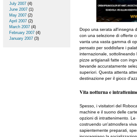
July 2007
(4)
June 2007
(1)
May 2007
(2)
April 2007
(2)
March 2007
(4)
Dopo una serata all'insegna d
February 2007
(4)
con una selezione di offerte c
January 2007
(3)
vanta una vasta gamma di opzio
pensato per soddisfare i palati p
internazionale, sottolineando 
pizze artigianali fatte con ingr
bevande accuratamente selezion
superiori. Questa attenta att
destinazione per il gioco d'a
Vita notturna e intrattenimen
Spesso, i visitatori del Roboca
machine e il suono delle carte
opzioni di intrattenimento. Le 
costruendo un'atmosfera vivace
sapientemente preparati, spess
incoraggiano la socializzazion