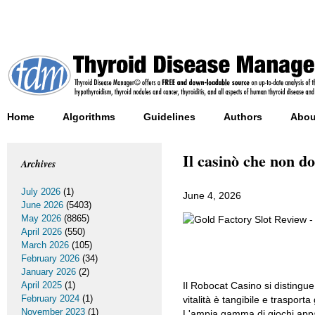
Home
Algorithms
Guidelines
Authors
Abou
Il casinò che non do
Archives
July 2026
(1)
June 4, 2026
June 2026
(5403)
May 2026
(8865)
April 2026
(550)
March 2026
(105)
February 2026
(34)
January 2026
(2)
April 2025
(1)
Il Robocat Casino si distingu
February 2024
(1)
vitalità è tangibile e trasport
November 2023
(1)
L'ampia gamma di giochi appaga