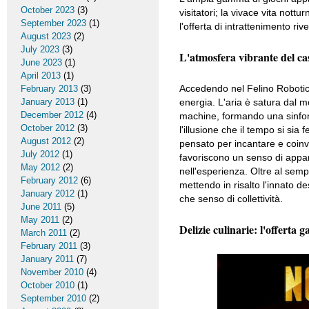
October 2023
(3)
visitatori; la vivace vita nottu
September 2023
(1)
l'offerta di intrattenimento ri
August 2023
(2)
July 2023
(3)
L'atmosfera vibrante del c
June 2023
(1)
April 2013
(1)
Accedendo nel Felino Robotico
February 2013
(3)
January 2013
(1)
energia. L'aria è satura dal mo
December 2012
(4)
machine, formando una sinfonia
October 2012
(3)
l'illusione che il tempo si si
August 2012
(2)
pensato per incantare e coinvol
July 2012
(1)
favoriscono un senso di appa
May 2012
(2)
nell'esperienza. Oltre al semp
February 2012
(6)
mettendo in risalto l'innato 
January 2012
(1)
che senso di collettività.
June 2011
(5)
May 2011
(2)
Delizie culinarie: l'offerta
March 2011
(2)
February 2011
(3)
January 2011
(7)
November 2010
(4)
October 2010
(1)
September 2010
(2)