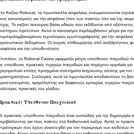
Στο Καζίνο Robocat, τα πρωτόκολλα ασφαλείας ενσωματώνονται σχολα
τους κανονισμούς για την ασφάλεια τόσο των παικτών όσο και της ακερ
τύχης. Το καζίνο λειτουργεί βάσει αδειών που εκδίδονται από αξιόπιστε
αυστηρών προτύπων. Αυτοί οι κανονισμοί περιλαμβάνουν μέτρα για τη
συμπεριλαμβανομένων τεχνολογιών κρυπτογράφησης για την ασφάλεια 
προσωπικών δεδομένων. Οι συχνές επιθεωρήσεις από ανεξάρτητους φο
διαφάνεια και την υπευθυνότητα.
Επιπλέον, το Robocat Casino εφαρμόζει μέτρα υπεύθυνου παιχνιδιού πο
τις υπεύθυνες πρακτικές τυχερών παιχνιδιών και παρέχουν εργαλεία για
χρησιμοποιεί επίσης προηγμένα συστήματα ανίχνευσης απάτης για τον
δραστηριοτήτων. Συλλογικά, αυτά τα πρωτόκολλα αποδεικνύουν τη δέσμ
προστατευμένης, αμερόληπτης και διαφανούς εμπειρίας τυχερών παιχνιδ
καλύτερες πρακτικές του κλάδου.
Πρακτικές Υπεύθυνου Παιχνιδιού
Οι πρακτικές υπεύθυνου παιχνιδιού είναι ουσιώδεις για την δημιουργία
περιβάλλοντος για τους παίκτες στα διαδικτυακά καζίνο. Αυτές οι πρακτ
στρατηγικών που έχουν αναπτυχθεί για τον περιορισμό των κινδύνων που
παιχνίδια. Κύρια στοιχεία περιλαμβάνουν τον καθορισμό ορίων κατάθεσ