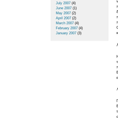
July 2007
(4)
June 2007
(1)
May 2007
(2)
April 2007
(2)
March 2007
(4)
February 2007
(4)
January 2007
(3)