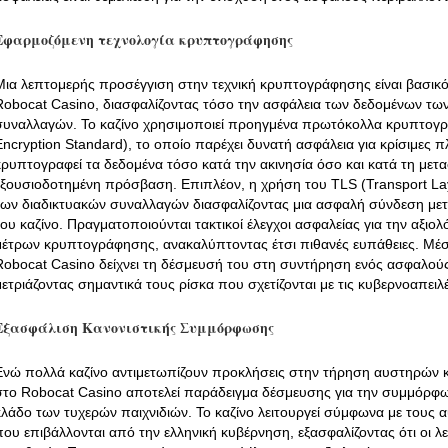
Εφαρμοζόμενη τεχνολογία κρυπτογράφησης
Μια λεπτομερής προσέγγιση στην τεχνική κρυπτογράφησης είναι βασικό
Robocat Casino, διασφαλίζοντας τόσο την ασφάλεια των δεδομένων των
συναλλαγών. Το καζίνο χρησιμοποιεί προηγμένα πρωτόκολλα κρυπτογρ
Encryption Standard), το οποίο παρέχει δυνατή ασφάλεια για κρίσιμες 
κρυπτογραφεί τα δεδομένα τόσο κατά την ακινησία όσο και κατά τη με
εξουσιοδοτημένη πρόσβαση. Επιπλέον, η χρήση του TLS (Transport Lay
των διαδικτυακών συναλλαγών διασφαλίζοντας μια ασφαλή σύνδεση μετ
του καζίνο. Πραγματοποιούνται τακτικοί έλεγχοι ασφαλείας για την αξι
μέτρων κρυπτογράφησης, ανακαλύπτοντας έτσι πιθανές ευπάθειες. Μέ
Robocat Casino δείχνει τη δέσμευσή του στη συντήρηση ενός ασφαλούς
μετριάζοντας σημαντικά τους ρίσκα που σχετίζονται με τις κυβερνοαπειλ
Εξασφάλιση Κανονιστικής Συμμόρφωσης
Ενώ πολλά καζίνο αντιμετωπίζουν προκλήσεις στην τήρηση αυστηρών 
στο Robocat Casino αποτελεί παράδειγμα δέσμευσης για την συμμόρφ
κλάδο των τυχερών παιχνιδιών. Το καζίνο λειτουργεί σύμφωνα με τους
που επιβάλλονται από την ελληνική κυβέρνηση, εξασφαλίζοντας ότι οι λε