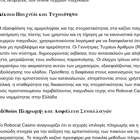
στις εκτιμήσεις των online τυχερών παιχνιδιών.
Δίκαιο Παιχνίδι και Τυχαιότητα
Η εξασφάλιση της αμεροληψίας και της στοχαστικότητας στα καζίνο παιχν
διατήρηση της πίστης των χρηστών και τη τήρηση με τα κανονιστικά πρ
τυχερών παιχνιδιών, χρησιμοποιούνται λογισμικά για να διασφαλιστεί ότ
είναι μη προβλέψιμα και αμερόληπτα. Οι Γεννήτριες Τυχαίων Αριθμών (
αυτόν τον σύστημα, δημιουργώντας εκβάσεις που αντανακλούν μια αληθι
ήττα, μετριάζοντας τους κινδύνους παραποίησης. Οι έλεγχοι τρίτων από
περαιτέρω την ακεραιότητα αυτών των μηχανισμών, εξασφαλίζοντας τ
αξιολόγησης του κλάδου. Πρόσθετα, η διαφάνεια στους κανονισμούς των
ενισχύει την εμπιστοσύνη των καταναλωτών, επιτρέποντας στους χρήστ
Τελικά, η σταθερότητα της δικαιοσύνης και της στοχαστικότητας των παιχ
ενός προστατευμένου περιβάλλοντος παιχνιδιών τύχης στο Robocat Cas
του νομιμότητας στην Ελλάδα.
Μέθοδοι Πληρωμής και Ασφάλεια Συναλλαγών
Το Robocat Casino αναγνωρίζει ότι οι ισχυρές επιλογές πληρωμής και η
ουσιώδη στοιχεία για την αύξηση της εμπιστοσύνης των παικτών και τη 
ακεραιότητας. Το παιχνίδι καζίνο προσφέρει μια ποικιλία μεθόδων πλη