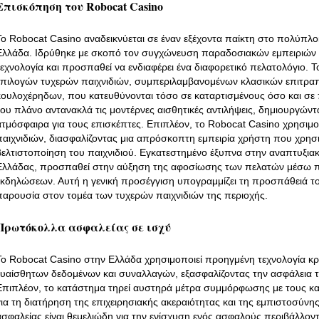
Επισκόπηση του Robocat Casino
Το Robocat Casino αναδεικνύεται σε έναν εξέχοντα παίκτη στο πολύπλο
Ελλάδα. Ιδρύθηκε με σκοπό τον συγχώνευση παραδοσιακών εμπειριών 
τεχνολογία και προσπαθεί να ενδιαφέρει ένα διαφορετικό πελατολόγιο. Το
επιλογών τυχερών παιχνιδιών, συμπεριλαμβανομένων κλασικών επιτραπέ
κουλοχέρηδων, που κατευθύνονται τόσο σε καταρτισμένους όσο και σε 
του πλάνο αντανακλά τις μοντέρνες αισθητικές αντιλήψεις, δημιουργών
ατμόσφαιρα για τους επισκέπτες. Επιπλέον, το Robocat Casino χρησιμ
παιχνιδιών, διασφαλίζοντας μια απρόσκοπτη εμπειρία χρήστη που χρησιμ
βελτιστοποίηση του παιχνιδιού. Εγκατεστημένο έξυπνα στην αναπτυξια
Ελλάδας, προσπαθεί στην αύξηση της αφοσίωσης των πελατών μέσω π
εκδηλώσεων. Αυτή η γενική προσέγγιση υπογραμμίζει τη προσπάθειά το
παρουσία στον τομέα των τυχερών παιχνιδιών της περιοχής.
Πρωτόκολλα ασφαλείας σε ισχύ
Το Robocat Casino στην Ελλάδα χρησιμοποιεί προηγμένη τεχνολογία κ
ευαίσθητων δεδομένων και συναλλαγών, εξασφαλίζοντας την ασφάλεια
Επιπλέον, το κατάστημα τηρεί αυστηρά μέτρα συμμόρφωσης με τους καν
για τη διατήρηση της επιχειρησιακής ακεραιότητας και της εμπιστοσύν
ασφαλείας είναι θεμελιώδη για την ενίσχυση ενός ασφαλούς περιβάλλον