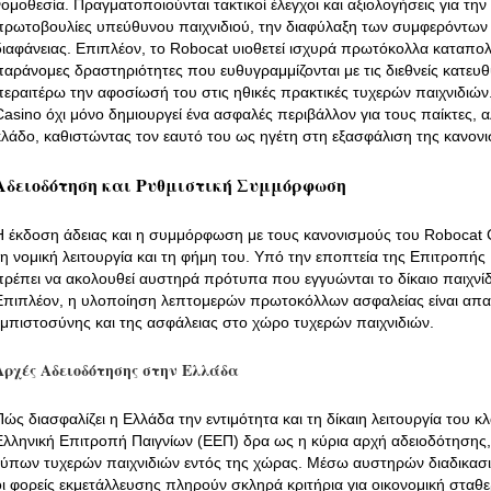
νομοθεσία. Πραγματοποιούνται τακτικοί έλεγχοι και αξιολογήσεις για
πρωτοβουλίες υπεύθυνου παιχνιδιού, την διαφύλαξη των συμφερόντων 
διαφάνειας. Επιπλέον, το Robocat υιοθετεί ισχυρά πρωτόκολλα καταπ
παράνομες δραστηριότητες που ευθυγραμμίζονται με τις διεθνείς κατευ
περαιτέρω την αφοσίωσή του στις ηθικές πρακτικές τυχερών παιχνιδιώ
Casino όχι μόνο δημιουργεί ένα ασφαλές περιβάλλον για τους παίκτες, α
κλάδο, καθιστώντας τον εαυτό του ως ηγέτη στη εξασφάλιση της κανο
Αδειοδότηση και Ρυθμιστική Συμμόρφωση
Η έκδοση άδειας και η συμμόρφωση με τους κανονισμούς του Robocat C
τη νομική λειτουργία και τη φήμη του. Υπό την εποπτεία της Επιτροπής
πρέπει να ακολουθεί αυστηρά πρότυπα που εγγυώνται το δίκαιο παιχνί
Επιπλέον, η υλοποίηση λεπτομερών πρωτοκόλλων ασφαλείας είναι απαρ
εμπιστοσύνης και της ασφάλειας στο χώρο τυχερών παιχνιδιών.
Αρχές Αδειοδότησης στην Ελλάδα
Πώς διασφαλίζει η Ελλάδα την εντιμότητα και τη δίκαιη λειτουργία του 
Ελληνική Επιτροπή Παιγνίων (ΕΕΠ) δρα ως η κύρια αρχή αδειοδότησης,
τύπων τυχερών παιχνιδιών εντός της χώρας. Μέσω αυστηρών διαδικασιώ
οι φορείς εκμετάλλευσης πληρούν σκληρά κριτήρια για οικονομική στα