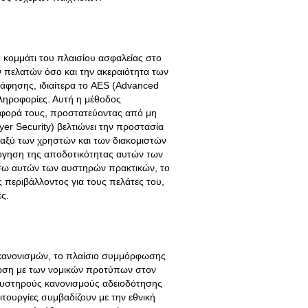
 κομμάτι του πλαισίου ασφαλείας στο
 πελατών όσο και την ακεραιότητα των
άφησης, ιδιαίτερα το AES (Advanced
πληροφορίες. Αυτή η μέθοδος
ταφορά τους, προστατεύοντας από μη
er Security) βελτιώνει την προστασία
αξύ των χρηστών και των διακομιστών
ολόγηση της αποδοτικότητας αυτών των
σω αυτών των αυστηρών πρακτικών, το
 περιβάλλοντος για τους πελάτες του,
ές.
κανονισμών, το πλαίσιο συμμόρφωσης
ωση με των νομικών προτύπων στον
 αυστηρούς κανονισμούς αδειοδότησης
ιτουργίες συμβαδίζουν με την εθνική