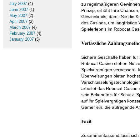
July 2007
(4)
zu regelmäßigeren Gewinnen f
June 2007
(1)
Prinzip, erhöht Ihre Chancen
May 2007
(2)
Gewinnlimits, damit Sie die K
April 2007
(2)
des Casinos, um langfristige 
March 2007
(4)
Spielerlebnis im Robocat Ca
February 2007
(4)
January 2007
(3)
Verlässliche Zahlungsmetho
Sichere Geschäfte haben für S
Robocat Casino stehen Nutze
Spielvergnügen verbessern. M
Überweisungen bieten höchste
Verschlüsselungstechnologien
arbeitet das Robocat Casino 
sein Bekenntnis für Schutz.
auf ihr Spielvergnügen konzen
Gamer ein, die aufregende 
Fazit
Zusammenfassend lässt sich 