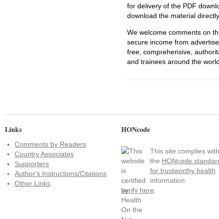
for delivery of the PDF downl
download the material directl
We welcome comments on this 
secure income from advertisem
free, comprehensive, authorit
and trainees around the world
Links
HONcode
Comments by Readers
This site complies wit
Country Associates
the
HONcode standar
Supporters
for trustworthy health
Author's Instructions/Citations
information:
Other Links
verify here
.