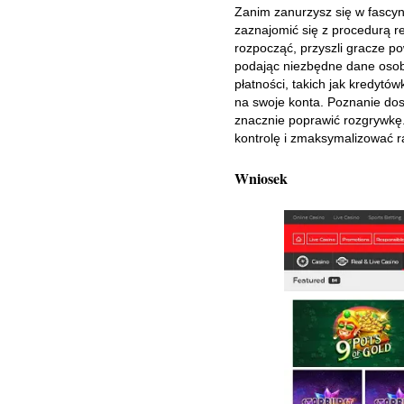
Zanim zanurzysz się w fascyn
zaznajomić się z procedurą re
rozpocząć, przyszli gracze po
podając niezbędne dane osob
płatności, takich jak kredytó
na swoje konta. Poznanie dos
znacznie poprawić rozgrywkę.
kontrolę i zmaksymalizować r
Wniosek