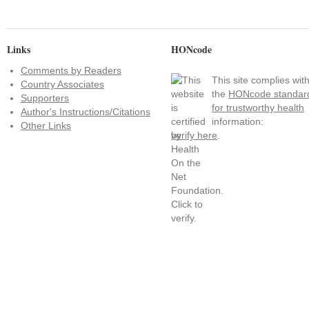
Links
HONcode
Comments by Readers
This site complies wit
Country Associates
the
HONcode standar
Supporters
for trustworthy health
Author's Instructions/Citations
information:
Other Links
verify here
.