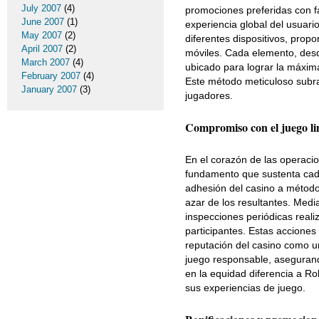
July 2007
(4)
promociones preferidas con f
June 2007
(1)
experiencia global del usuari
May 2007
(2)
diferentes dispositivos, pro
April 2007
(2)
móviles. Cada elemento, desde
March 2007
(4)
ubicado para lograr la máxima
February 2007
(4)
Este método meticuloso subra
January 2007
(3)
jugadores.
Compromiso con el juego l
En el corazón de las operaci
fundamento que sustenta cada
adhesión del casino a método
azar de los resultantes. Med
inspecciones periódicas real
participantes. Estas acciones
reputación del casino como u
juego responsable, asegurand
en la equidad diferencia a R
sus experiencias de juego.