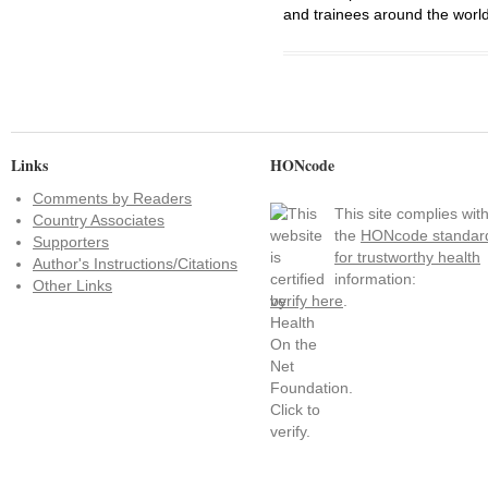
and trainees around the world
Links
HONcode
Comments by Readers
This site complies wit
Country Associates
the
HONcode standar
Supporters
for trustworthy health
Author's Instructions/Citations
information:
Other Links
verify here
.