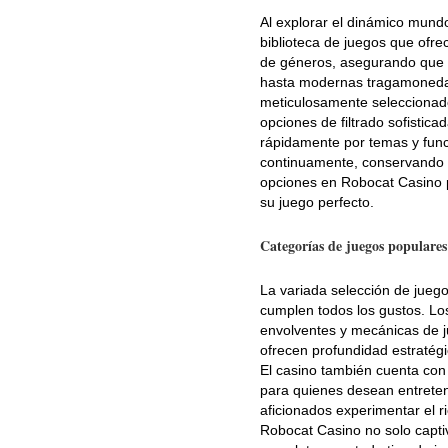
Al explorar el dinámico mundo
biblioteca de juegos que ofr
de géneros, asegurando que c
hasta modernas tragamonedas 
meticulosamente seleccionad
opciones de filtrado sofistic
rápidamente por temas y func
continuamente, conservando la
opciones en Robocat Casino p
su juego perfecto.
Categorías de juegos populares
La variada selección de jue
cumplen todos los gustos. L
envolventes y mecánicas de j
ofrecen profundidad estratég
El casino también cuenta con
para quienes desean entreten
aficionados experimentar el r
Robocat Casino no solo capti