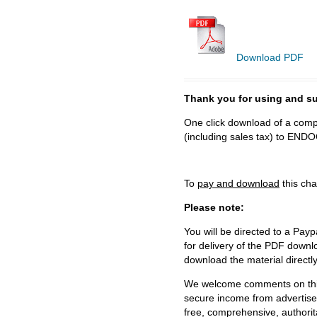
Download PDF
Thank you for using and
One click download of a compl
(including sales tax) to 
To
pay and download
this cha
Please note:
You will be directed to a Payp
for delivery of the PDF downl
download the material directl
We welcome comments on this 
secure income from advertisem
free, comprehensive, authorit