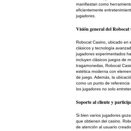
manifiestan como herramienta
eficientemente entretenimient
jugadores.
Visión general del Robocat
Robocat Casino, ubicado en e
clásicos y tecnología avanzad
jugadores experimentados ha
incluyen clásicos juegos de 
tragamonedas, Robocat Casino
estética moderna con element
de juego. Además, la ubicació
como un punto de referencia 
los jugadores no solo entrete
Soporte al cliente y partic
Si bien varios jugadores goza
que obtienen del casino. Rob
de atención al usuario creado