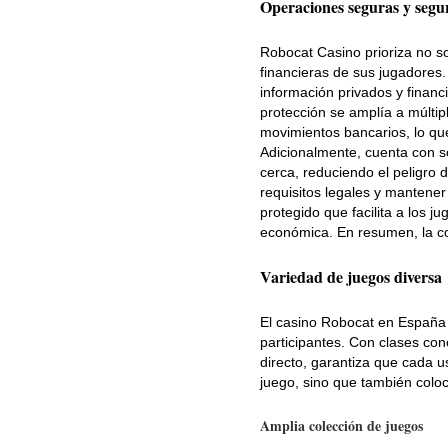
Operaciones seguras y segu
Robocat Casino prioriza no so
financieras de sus jugadores
información privados y financ
protección se amplía a múltip
movimientos bancarios, lo que 
Adicionalmente, cuenta con s
cerca, reduciendo el peligro 
requisitos legales y mantener
protegido que facilita a los 
económica. En resumen, la co
Variedad de juegos diversa
El casino Robocat en España 
participantes. Con clases con
directo, garantiza que cada u
juego, sino que también coloc
Amplia colección de juegos