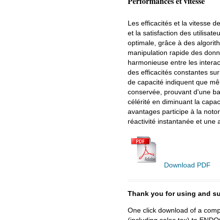
Performances et vitesse
Les efficacités et la vitesse 
et la satisfaction des utilisat
optimale, grâce à des algorit
manipulation rapide des don
harmonieuse entre les interac
des efficacités constantes sur t
de capacité indiquent que mêm
conservée, prouvant d'une ba
célérité en diminuant la capa
avantages participe à la noto
réactivité instantanée et une a
Download PDF
Thank you for using and
One click download of a compl