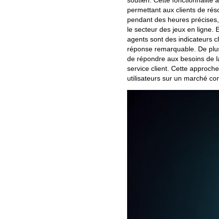
soutien. Cette fonctionnalité 
permettant aux clients de rés
pendant des heures précises,
le secteur des jeux en ligne
agents sont des indicateurs c
réponse remarquable. De plus
de répondre aux besoins de la 
service client. Cette approch
utilisateurs sur un marché con