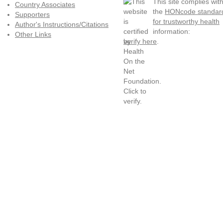
This site complies wit
Country Associates
the
HONcode standar
Supporters
for trustworthy health
Author's Instructions/Citations
information:
Other Links
verify here
.