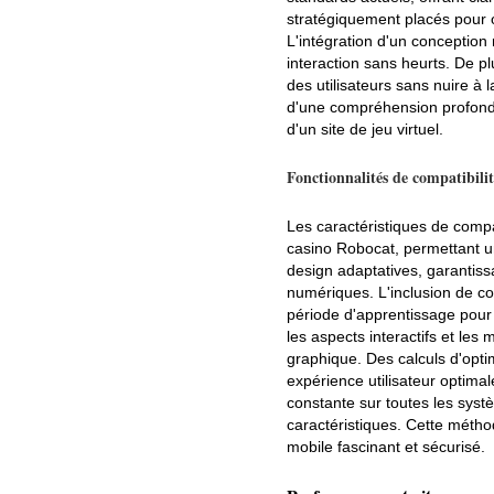
stratégiquement placés pour or
L'intégration d'un conception
interaction sans heurts. De p
des utilisateurs sans nuire 
d'une compréhension profonde 
d'un site de jeu virtuel.
Fonctionnalités de compatibili
Les caractéristiques de compat
casino Robocat, permettant un 
design adaptatives, garantissa
numériques. L'inclusion de cont
période d'apprentissage pour 
les aspects interactifs et le
graphique. Des calculs d'opt
expérience utilisateur optima
constante sur toutes les syst
caractéristiques. Cette métho
mobile fascinant et sécurisé.