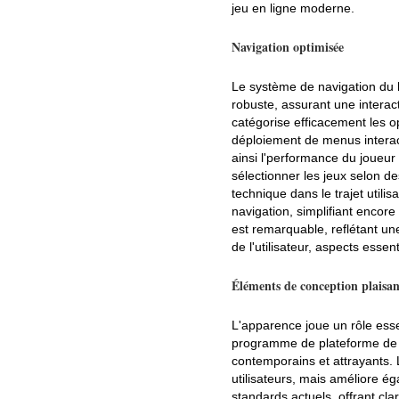
jeu en ligne moderne.
Navigation optimisée
Le système de navigation du l
robuste, assurant une interacti
catégorise efficacement les op
déploiement de menus interact
ainsi l'performance du joueu
sélectionner les jeux selon des
technique dans le trajet utilisa
navigation, simplifiant encor
est remarquable, reflétant une
de l'utilisateur, aspects essen
Éléments de conception plaisan
L'apparence joue un rôle essent
programme de plateforme de je
contemporains et attrayants. L
utilisateurs, mais améliore ég
standards actuels, offrant cla