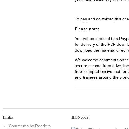
(including sales tax) to 
To
pay and download
this cha
Please note:
You will be directed to a Payp
for delivery of the PDF downl
download the material directl
We welcome comments on this 
secure income from advertisem
free, comprehensive, authorit
and trainees around the world
Links
HONcode
Comments by Readers