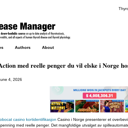
Thyro
es
Authors
About
Action med reelle penger du vil elske i Norge h
June 4, 2026
robocat casino kortidentifikasjon
Casino i Norge presenterer et overbevi
spenning med reelle penger. Det mangfoldige utvalget av spilleautomater,