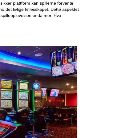
ikker plattform kan spillerne forvente
o det livlige fellesskapet. Dette aspektet
pillopplevelsen enda mer. Hva