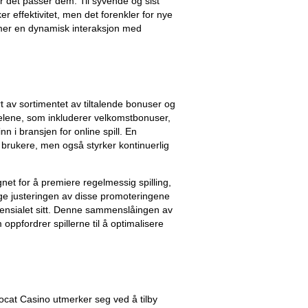
r det passer dem. Til syvende og sist
øker effektivitet, men det forenkler for nye
mmer en dynamisk interaksjon med
rt av sortimentet av tiltalende bonuser og
delene, som inkluderer velkomstbonuser,
n i bransjen for online spill. En
e brukere, men også styrker kontinuerlig
ignet for å premiere regelmessig spilling,
elige justeringen av disse promoteringene
otensialet sitt. Denne sammenslåingen av
oppfordrer spillerne til å optimalisere
bocat Casino utmerker seg ved å tilby