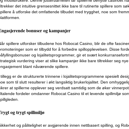
og mobilbrukere. Denne justerbarheten lar spillerne benytte casinoet nå
iltrekker det intuitive grensesnittet ikke bare til rutinerte spillere som s
spillere å utforske det omfattende tilbudet med trygghet, noe som fre
plattformen.
Engasjerende bonuser og kampanjer
Når spillere utforsker tilbudene hos Robocat Casino, blir de ofte fascine
promoteringer som er tilbydd for å forbedre spillopplevelsen. Disse for
påfyllingsbonuser og lojalitetsprogrammer, gir et svært konkurransefortrin
strategisk vurdering viser at slike kampanjer ikke bare tiltrekker seg ny
engasjement blant nåværende spillere.
I tillegg er de strukturerte trinnene i lojalitetsprogrammene spesielt des
noe som til slutt resulterer i økt langsiktig brukerlojalitet. Den omhygg
sikrer at spillerne opplever seg verdsatt samtidig som de øker vinnerp
tiltalende fordeler omdanner Robocat Casino til et levende spillmiljø som 
pillgleden.
Trygt og trygt spillmiljø
Sikkerhet og pålitelighet er avgjørende innen nettbasert spilling, og Ro