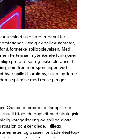
vor utvalget ikke bare er egnet for
t omfattende utvalg av spilleautomater,
for å forsterke spillopplevelsen. Med
erne rike temaer, nytenkende funksjoner
sonlige preferanser og risikotoleranse. I
enning, som fremmer spenningen ved
ver spilløkt forblir ny, slik at spillerne
deres spillreise med reelle penger.
cat Casino, ettersom det lar spillerne
isuelt tiltalende oppsett med strategisk
delig kategorisering av spill og glatte
strasjon og øker glede. I tillegg
erte enheter, og passer for både desktop-