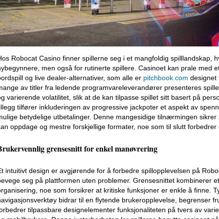
Hos Robocat Casino finner spillerne seg i et mangfoldig spilllandskap, h
nybegynnere, men også for rutinerte spillere. Casinoet kan prale med e
ordspill og live dealer-alternativer, som alle er
pitchbook.com
designet 
mange av titler fra ledende programvareleverandører presenteres spill
g varierende volatilitet, slik at de kan tilpasse spillet sitt basert på per
tillegg tilfører inkluderingen av progressive jackpoter et aspekt av sp
mulige betydelige utbetalinger. Denne mangesidige tilnærmingen sikrer at h
kan oppdage og mestre forskjellige formater, noe som til slutt forbedrer 
Brukervennlig grensesnitt for enkel manøvrering
Et intuitivt design er avgjørende for å forbedre spillopplevelsen på Robo
bevege seg på plattformen uten problemer. Grensesnittet kombinerer et v
organisering, noe som forsikrer at kritiske funksjoner er enkle å finne. Ty
navigasjonsverktøy bidrar til en flytende brukeropplevelse, begrenser fru
forbedrer tilpassbare designelementer funksjonaliteten på tvers av vari