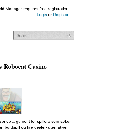
id Manager requires free registration
Login
or
Register
os Robocat Casino
sende argument for spillere som søker
 bordspill og live dealer-alternativer