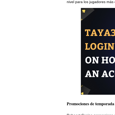
nivel para los jugadores más
Promociones de temporada y