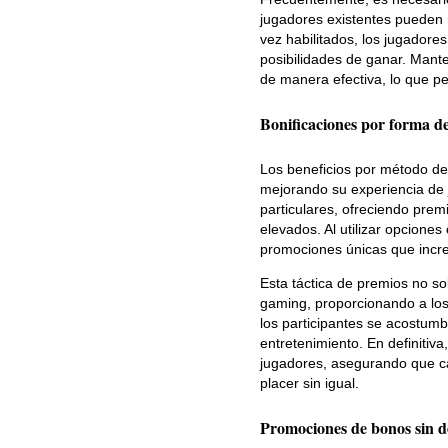
jugadores existentes pueden 
vez habilitados, los jugador
posibilidades de ganar. Mant
de manera efectiva, lo que pe
Bonificaciones por forma d
Los beneficios por método de
mejorando su experiencia de 
particulares, ofreciendo prem
elevados. Al utilizar opcione
promociones únicas que incr
Esta táctica de premios no so
gaming, proporcionando a los 
los participantes se acostum
entretenimiento. En definiti
jugadores, asegurando que ca
placer sin igual.
Promociones de bonos sin d