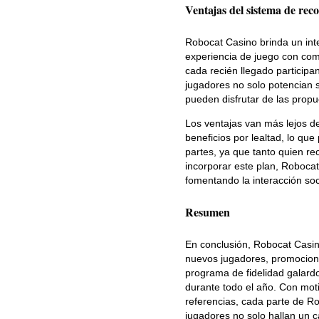
Ventajas del sistema de re
Robocat Casino brinda un inte
experiencia de juego con com
cada recién llegado participa
jugadores no solo potencian 
pueden disfrutar de las propu
Los ventajas van más lejos de
beneficios por lealtad, lo que
partes, ya que tanto quien r
incorporar este plan, Robocat
fomentando la interacción so
Resumen
En conclusión, Robocat Casin
nuevos jugadores, promociones
programa de fidelidad galard
durante todo el año. Con mo
referencias, cada parte de Ro
jugadores no solo hallan un c