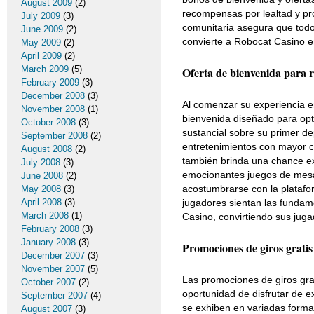
August 2009
(2)
recompensas por lealtad y pr
July 2009
(3)
comunitaria asegura que todos
June 2009
(2)
convierte a Robocat Casino e
May 2009
(2)
April 2009
(2)
March 2009
(5)
Oferta de bienvenida para r
February 2009
(3)
December 2008
(3)
Al comenzar su experiencia e
November 2008
(1)
bienvenida diseñado para opti
October 2008
(3)
sustancial sobre su primer de
September 2008
(2)
entretenimientos con mayor c
August 2008
(2)
también brinda una chance ex
July 2008
(3)
emocionantes juegos de mesa
June 2008
(2)
acostumbrarse con la platafo
May 2008
(3)
April 2008
(3)
jugadores sientan las fundam
March 2008
(1)
Casino, convirtiendo sus juga
February 2008
(3)
January 2008
(3)
Promociones de giros gratis
December 2007
(3)
November 2007
(5)
Las promociones de giros gra
October 2007
(2)
oportunidad de disfrutar de e
September 2007
(4)
se exhiben en variadas forma
August 2007
(3)