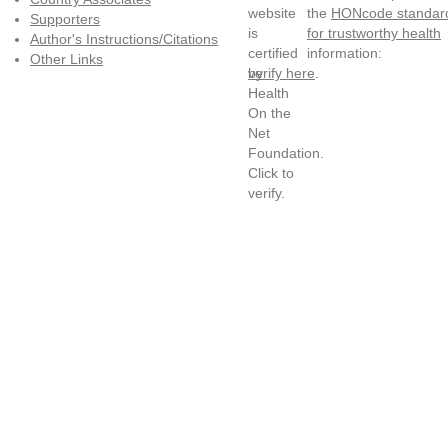
the
HONcode standar
Supporters
for trustworthy health
Author's Instructions/Citations
information:
Other Links
verify here
.