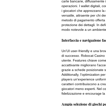
carte bancarie, diffusamente i
operazioni. I wallet digitali, c
i giocatori che apprezzano la 
versatile, attraente per chi d
metodo di pagamento offerta da
protezione dei dettagli. In defi
modo notevole a un ambiente d
Interfaccia e navigazione fac
Un'UI user-friendly e una bro
di successo. Robocat Casino 
utente. Features chiave come 
accattivante migliorano l'acces
grazie a schede posizionate st
Additionally, l'optimization p
players un'experience uniform
caratteri contribuiscono a cre
giocatori meno esperti. Nel c
fidelizzazione e encourage la 
Ampia selezione di giochi pe