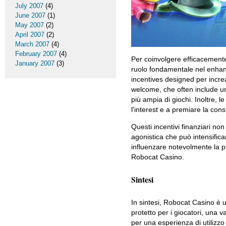
July 2007
(4)
June 2007
(1)
May 2007
(2)
April 2007
(2)
March 2007
(4)
February 2007
(4)
Per coinvolgere efficacemente
January 2007
(3)
ruolo fondamentale nel enhanc
incentives designed per increa
welcome, che often include u
più ampia di giochi. Inoltre, l
l'interest e a premiare la cons
Questi incentivi finanziari n
agonistica che può intensificar
influenzare notevolmente la pi
Robocat Casino.
Sintesi
In sintesi, Robocat Casino è u
protetto per i giocatori, una 
per una esperienza di utilizzo