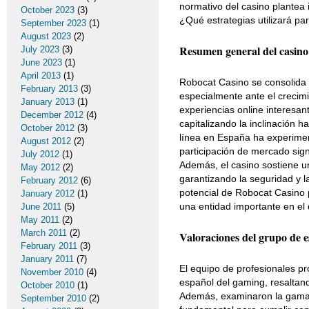
normativo del casino plantea i
October 2023
(3)
¿Qué estrategias utilizará p
September 2023
(1)
August 2023
(2)
Resumen general del casin
July 2023
(3)
June 2023
(1)
April 2013
(1)
Robocat Casino se consolida 
February 2013
(3)
especialmente ante el crecimi
January 2013
(1)
experiencias online interesan
December 2012
(4)
capitalizando la inclinación 
October 2012
(3)
línea en España ha experimen
August 2012
(2)
participación de mercado sign
July 2012
(1)
Además, el casino sostiene u
May 2012
(2)
garantizando la seguridad y la
February 2012
(6)
potencial de Robocat Casino p
January 2012
(1)
una entidad importante en el
June 2011
(5)
May 2011
(2)
March 2011
(2)
Valoraciones del grupo de es
February 2011
(3)
January 2011
(7)
El equipo de profesionales p
November 2010
(4)
español del gaming, resaltand
October 2010
(1)
Además, examinaron la gama d
September 2010
(2)