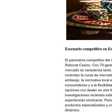
Escenario competitivo en E
El panorama competitivo del 
Robocat Casino. Con 70 gesto
mercado se caracteriza tanto
controlan la cuota de mercado
embargo, la normativa local e
consumidores y a la flexibil
opciones con dealer en vivo 
investigaciones recientes ind
experiencias omnicanal. Para
productos especializados y un
dinámico.