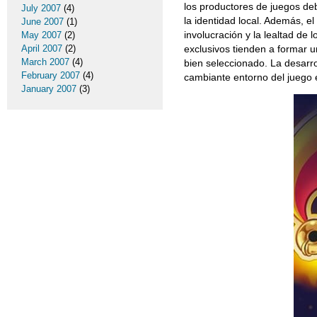
los productores de juegos de
July 2007
(4)
la identidad local. Además, 
June 2007
(1)
involucración y la lealtad de
May 2007
(2)
April 2007
(2)
exclusivos tienden a formar un
March 2007
(4)
bien seleccionado. La desarro
February 2007
(4)
cambiante entorno del juego 
January 2007
(3)