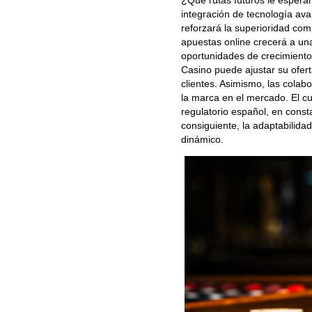
¿Qué rutas futuros le espera
integración de tecnología av
reforzará la superioridad com
apuestas online crecerá a un
oportunidades de crecimiento 
Casino puede ajustar su ofert
clientes. Asimismo, las colab
la marca en el mercado. El cu
regulatorio español, en consta
consiguiente, la adaptabilida
dinámico.