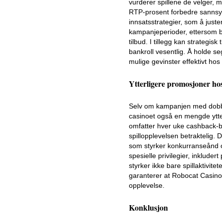
vurderer spillene de velger, 
RTP-prosent forbedre sannsynl
innsatsstrategier, som å just
kampanjeperioder, ettersom b
tilbud. I tillegg kan strategi
bankroll vesentlig. Å holde se
mulige gevinster effektivt ho
Ytterligere promosjoner ho
Selv om kampanjen med dobbel
casinoet også en mengde ytter
omfatter hver uke cashback-bo
spillopplevelsen betraktelig.
som styrker konkurranseånd og
spesielle privilegier, inklude
styrker ikke bare spillaktivit
garanterer at Robocat Casino f
opplevelse.
Konklusjon