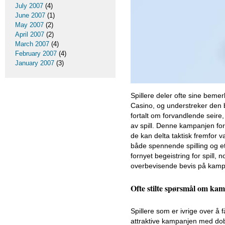
July 2007
(4)
June 2007
(1)
May 2007
(2)
April 2007
(2)
March 2007
(4)
February 2007
(4)
January 2007
(3)
Spillere deler ofte sine bem
Casino, og understreker den b
fortalt om forvandlende seire,
av spill. Denne kampanjen for
de kan delta taktisk fremfor v
både spennende spilling og et
fornyet begeistring for spill,
overbevisende bevis på kampa
Ofte stilte spørsmål om ka
Spillere som er ivrige over å
attraktive kampanjen med dobb