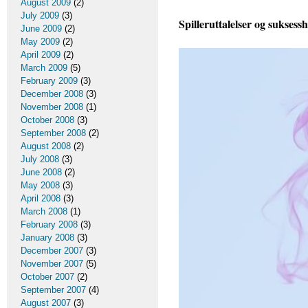
August 2009
(2)
July 2009
(3)
Spilleruttalelser og suksessh
June 2009
(2)
May 2009
(2)
April 2009
(2)
March 2009
(5)
February 2009
(3)
December 2008
(3)
November 2008
(1)
October 2008
(3)
September 2008
(2)
August 2008
(2)
July 2008
(3)
June 2008
(2)
May 2008
(3)
April 2008
(3)
March 2008
(1)
February 2008
(3)
January 2008
(3)
December 2007
(3)
November 2007
(5)
October 2007
(2)
September 2007
(4)
August 2007
(3)