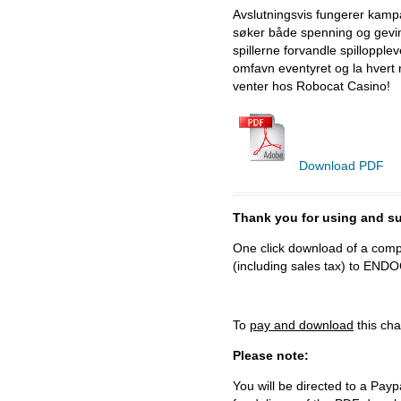
Avslutningsvis fungerer kamp
søker både spenning og gevins
spillerne forvandle spillopple
omfavn eventyret og la hvert
venter hos Robocat Casino!
Download PDF
Thank you for using and
One click download of a compl
(including sales tax) to 
To
pay and download
this cha
Please note:
You will be directed to a Payp