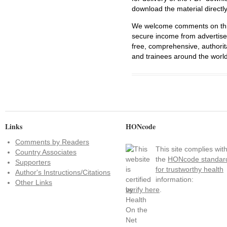
download the material directl
We welcome comments on this 
secure income from advertisem
free, comprehensive, authorit
and trainees around the world
Links
HONcode
Comments by Readers
This site complies wit
Country Associates
the
HONcode standar
Supporters
for trustworthy health
Author's Instructions/Citations
information:
Other Links
verify here
.