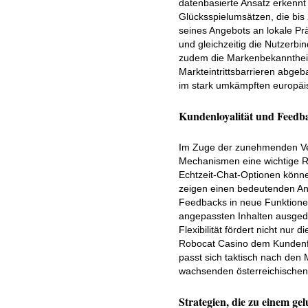
datenbasierte Ansatz erkenn
Glücksspielumsätzen, die bis
seines Angebots an lokale Pr
und gleichzeitig die Nutzerbi
zudem die Markenbekanntheit
Markteintrittsbarrieren abgeb
im stark umkämpften europäisc
Kundenloyalität und Feedb
Im Zuge der zunehmenden Ver
Mechanismen eine wichtige Ro
Echtzeit-Chat-Optionen könne
zeigen einen bedeutenden Ans
Feedbacks in neue Funktione
angepassten Inhalten ausgedr
Flexibilität fördert nicht nu
Robocat Casino dem Kundenfee
passt sich taktisch nach den 
wachsenden österreichischen
Strategien, die zu einem ge