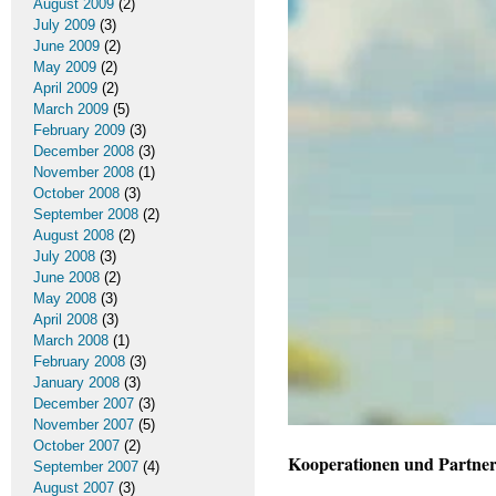
August 2009
(2)
July 2009
(3)
June 2009
(2)
May 2009
(2)
April 2009
(2)
March 2009
(5)
February 2009
(3)
December 2008
(3)
November 2008
(1)
October 2008
(3)
September 2008
(2)
August 2008
(2)
July 2008
(3)
June 2008
(2)
May 2008
(3)
April 2008
(3)
March 2008
(1)
February 2008
(3)
January 2008
(3)
December 2007
(3)
November 2007
(5)
October 2007
(2)
Kooperationen und Partner
September 2007
(4)
August 2007
(3)