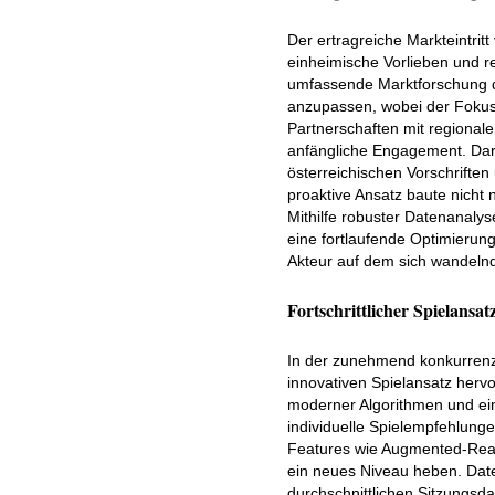
Der ertragreiche Markteintrit
einheimische Vorlieben und r
umfassende Marktforschung du
anzupassen, wobei der Fokus a
Partnerschaften mit regional
anfängliche Engagement. Darü
österreichischen Vorschrifte
proaktive Ansatz baute nicht 
Mithilfe robuster Datenanaly
eine fortlaufende Optimierung
Akteur auf dem sich wandelnde
Fortschrittlicher Spielansa
In der zunehmend konkurrenz
innovativen Spielansatz hervo
moderner Algorithmen und ein
individuelle Spielempfehlunge
Features wie Augmented-Realit
ein neues Niveau heben. Dat
durchschnittlichen Sitzungsd