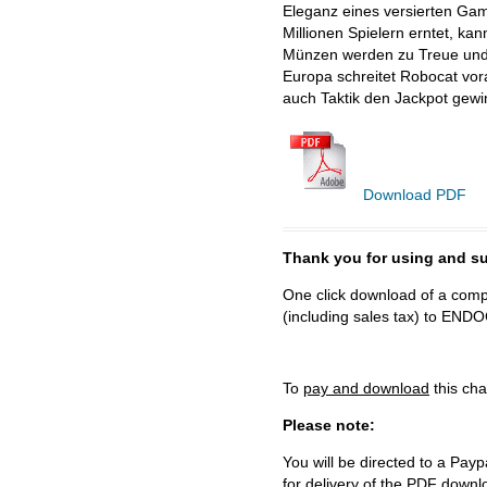
Eleganz eines versierten Gam
Millionen Spielern erntet, ka
Münzen werden zu Treue und e
Europa schreitet Robocat vor
auch Taktik den Jackpot gewi
Download PDF
Thank you for using and
One click download of a compl
(including sales tax) to 
To
pay and download
this cha
Please note:
You will be directed to a Payp
for delivery of the PDF downl