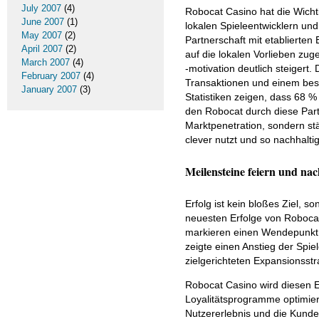
July 2007
(4)
Robocat Casino hat die Wichti
June 2007
(1)
lokalen Spieleentwicklern un
May 2007
(2)
Partnerschaft mit etablierten 
April 2007
(2)
auf die lokalen Vorlieben zu
March 2007
(4)
-motivation deutlich steigert
February 2007
(4)
Transaktionen und einem bestm
January 2007
(3)
Statistiken zeigen, dass 68 %
den Robocat durch diese Part
Marktpenetration, sondern stä
clever nutzt und so nachhalti
Meilensteine feiern und na
Erfolg ist kein bloßes Ziel, 
neuesten Erfolge von Robocat
markieren einen Wendepunkt i
zeigte einen Anstieg der Spie
zielgerichteten Expansionsstr
Robocat Casino wird diesen E
Loyalitätsprogramme optimier
Nutzererlebnis und die Kunde