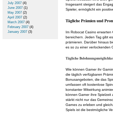
July 2007
(4)
Insgesamt steigert das Engag
June 2007
(1)
Spieler, ermöglicht ein positi
May 2007
(2)
April 2007
(2)
Tägliche Prämien und Promo
March 2007
(4)
February 2007
(4)
January 2007
(3)
Im Robocat Casino erwarten Ga
bereichern. Jeden Tag gibt e
prämieren. Darüber hinaus b
es so zu einer verlockenden O
Tägliche Belohnungsmöglichke
Wie können Gamer ihr Gaming-
die täglich verfügbaren Präm
Bonusangeboten, die das Spie
umfassen oft kostenlose Spin
konstanter Mitwirkung animi
können Gamer ihre Spielzeit
stärkt nicht nur das Gemeinsc
Games zu erleben und gleichz
Spiels ist die bestmögliche V