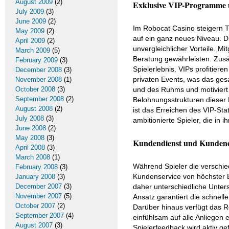
August 2009
(2)
Exklusive VIP-Programme 
July 2009
(3)
June 2009
(2)
Im Robocat Casino steigern T
May 2009
(2)
auf ein ganz neues Niveau. Di
April 2009
(2)
unvergleichlicher Vorteile. Mi
March 2009
(5)
Beratung gewährleisten. Zusä
February 2009
(3)
Spielerlebnis. VIPs profitier
December 2008
(3)
privaten Events, was das gesa
November 2008
(1)
October 2008
(3)
und des Ruhms und motiviert
September 2008
(2)
Belohnungsstrukturen dieser P
August 2008
(2)
ist das Erreichen des VIP-Sta
July 2008
(3)
ambitionierte Spieler, die in 
June 2008
(2)
May 2008
(3)
Kundendienst und Kundene
April 2008
(3)
March 2008
(1)
Während Spieler die verschi
February 2008
(3)
Kundenservice von höchster B
January 2008
(3)
December 2007
(3)
daher unterschiedliche Unter
November 2007
(5)
Ansatz garantiert die schnell
October 2007
(2)
Darüber hinaus verfügt das 
September 2007
(4)
einfühlsam auf alle Anliegen
August 2007
(3)
Spielerfeedback wird aktiv g