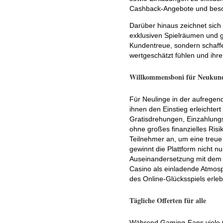
Cashback-Angebote und beson
Darüber hinaus zeichnet sich
exklusiven Spielräumen und gra
Kundentreue, sondern schaffe
wertgeschätzt fühlen und ihr
Willkommensboni für Neukun
Für Neulinge in der aufregen
ihnen den Einstieg erleichtert
Gratisdrehungen, Einzahlung
ohne großes finanzielles Ris
Teilnehmer an, um eine treue
gewinnt die Plattform nicht nu
Auseinandersetzung mit dem P
Casino als einladende Atmosp
des Online-Glücksspiels erle
Tägliche Offerten für alle
Während Gaming-Fans viele O