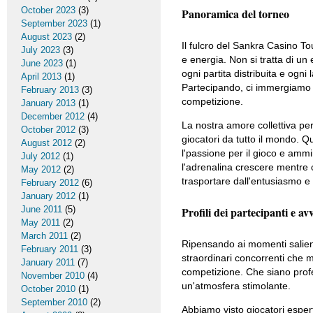
October 2023
(3)
Panoramica del torneo
September 2023
(1)
August 2023
(2)
Il fulcro del Sankra Casino
July 2023
(3)
e energia. Non si tratta di u
June 2023
(1)
ogni partita distribuita e ogni
April 2013
(1)
Partecipando, ci immergiamo i
February 2013
(3)
competizione.
January 2013
(1)
December 2012
(4)
La nostra amore collettiva per
October 2012
(3)
giocatori da tutto il mondo. Q
August 2012
(2)
l'passione per il gioco e ammi
July 2012
(1)
l'adrenalina crescere mentre c
May 2012
(2)
trasportare dall'entusiasmo e
February 2012
(6)
January 2012
(1)
June 2011
(5)
Profili dei partecipanti e av
May 2011
(2)
March 2011
(2)
Ripensando ai momenti salienti
February 2011
(3)
straordinari concorrenti che 
January 2011
(7)
competizione. Che siano profes
November 2010
(4)
un'atmosfera stimolante.
October 2010
(1)
September 2010
(2)
Abbiamo visto giocatori espert