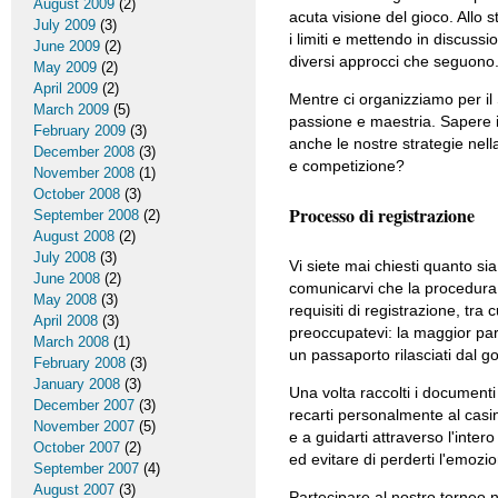
August 2009
(2)
acuta visione del gioco. Allo 
July 2009
(3)
i limiti e mettendo in discussi
June 2009
(2)
diversi approcci che seguono
May 2009
(2)
April 2009
(2)
Mentre ci organizziamo per il
March 2009
(5)
passione e maestria. Sapere i 
February 2009
(3)
anche le nostre strategie nella
December 2008
(3)
e competizione?
November 2008
(1)
October 2008
(3)
Processo di registrazione
September 2008
(2)
August 2008
(2)
July 2008
(3)
Vi siete mai chiesti quanto si
June 2008
(2)
comunicarvi che la procedura d
May 2008
(3)
requisiti di registrazione, t
April 2008
(3)
preoccupatevi: la maggior pa
March 2008
(1)
un passaporto rilasciati dal g
February 2008
(3)
January 2008
(3)
Una volta raccolti i documenti
December 2007
(3)
recarti personalmente al casin
November 2007
(5)
e a guidarti attraverso l'inter
October 2007
(2)
ed evitare di perderti l'emozi
September 2007
(4)
August 2007
(3)
Partecipare al nostro torneo n