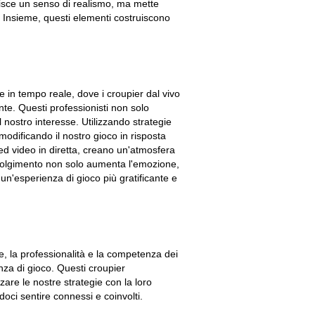
risce un senso di realismo, ma mette
i. Insieme, questi elementi costruiscono
 in tempo reale, dove i croupier dal vivo
e. Questi professionisti non solo
nostro interesse. Utilizzando strategie
odificando il nostro gioco in risposta
 feed video in diretta, creano un'atmosfera
nvolgimento non solo aumenta l'emozione,
n'esperienza di gioco più gratificante e
, la professionalità e la competenza dei
nza di gioco. Questi croupier
zare le nostre strategie con la loro
ci sentire connessi e coinvolti.