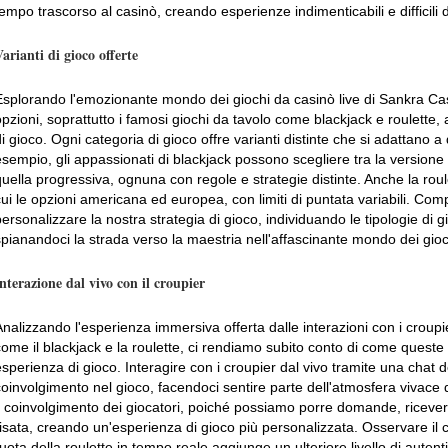
tempo trascorso al casinò, creando esperienze indimenticabili e difficili 
arianti di gioco offerte
Esplorando l'emozionante mondo dei giochi da casinò live di Sankra Cas
opzioni, soprattutto i famosi giochi da tavolo come blackjack e roulette
i gioco. Ogni categoria di gioco offre varianti distinte che si adattano a d
esempio, gli appassionati di blackjack possono scegliere tra la versione
uella progressiva, ognuna con regole e strategie distinte. Anche la roulet
cui le opzioni americana ed europea, con limiti di puntata variabili. C
ersonalizzare la nostra strategia di gioco, individuando le tipologie di gi
spianandoci la strada verso la maestria nell'affascinante mondo dei gioc
nterazione dal vivo con il croupier
Analizzando l'esperienza immersiva offerta dalle interazioni con i croupie
come il blackjack e la roulette, ci rendiamo subito conto di come queste 
esperienza di gioco. Interagire con i croupier dal vivo tramite una chat 
coinvolgimento nel gioco, facendoci sentire parte dell'atmosfera vivace 
il coinvolgimento dei giocatori, poiché possiamo porre domande, riceve
risata, creando un'esperienza di gioco più personalizzata. Osservare il c
ruota della roulette in tempo reale aggiunge un ulteriore livello di autent