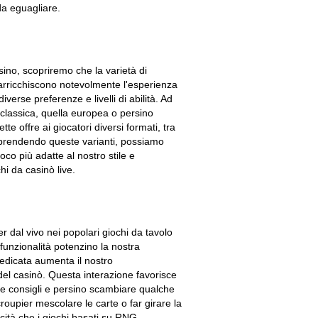
da eguagliare.
ino, scopriremo che la varietà di
, arricchiscono notevolmente l'esperienza
iverse preferenze e livelli di abilità. Ad
 classica, quella europea o persino
te offre ai giocatori diversi formati, tra
omprendendo queste varianti, possiamo
oco più adatte al nostro stile e
hi da casinò live.
r dal vivo nei popolari giochi da tavolo
funzionalità potenzino la nostra
dedicata aumenta il nostro
del casinò. Questa interazione favorisce
re consigli e persino scambiare qualche
roupier mescolare le carte o far girare la
icità che i giochi basati su RNG