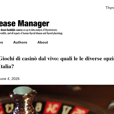
Thyro
es
Authors
About
Giochi di casinò dal vivo: quali le le diverse op
Italia?
June 4, 2026