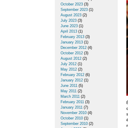
October 2023
(3)
September 2023
(1)
August 2023
(2)
July 2023
(3)
June 2023
(1)
April 2013
(1)
February 2013
(3)
January 2013
(1)
December 2012
(4)
October 2012
(3)
August 2012
(2)
July 2012
(1)
May 2012
(2)
February 2012
(6)
January 2012
(1)
June 2011
(5)
May 2011
(2)
March 2011
(2)
February 2011
(3)
January 2011
(7)
November 2010
(4)
October 2010
(1)
September 2010
(2)