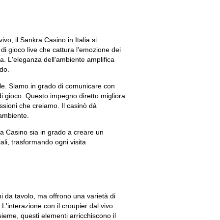
o, il Sankra Casino in Italia si
di gioco live che cattura l'emozione dei
a. L'eleganza dell'ambiente amplifica
do.
ale. Siamo in grado di comunicare con
 di gioco. Questo impegno diretto migliora
ssioni che creiamo. Il casinò dà
'ambiente.
a Casino sia in grado a creare un
iali, trasformando ogni visita
hi da tavolo, ma offrono una varietà di
'interazione con il croupier dal vivo
ieme, questi elementi arricchiscono il