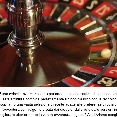
È una coincidenza che stiamo parlando delle alternative di giochi da cas
questa struttura combina perfettamente il gioco classico con la tecnolog
scopriamo una vasta selezione di scelte adatte alle preferenze di ogni g
è l'avventura coinvolgente creata dai croupier dal vivo e dalle versioni 
migliorare ulteriormente la vostra avventura di gioco? Analizziamo cong