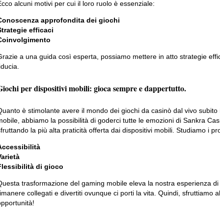
cco alcuni motivi per cui il loro ruolo è essenziale:
Conoscenza approfondita dei giochi
Strategie efficaci
Coinvolgimento
Grazie a una guida così esperta, possiamo mettere in atto strategie effi
iducia.
Giochi per dispositivi mobili: gioca sempre e dappertutto.
Quanto è stimolante avere il mondo dei giochi da casinò dal vivo subito 
mobile, abbiamo la possibilità di goderci tutte le emozioni di Sankra C
fruttando la più alta praticità offerta dai dispositivi mobili. Studiamo i pr
Accessibilità
Varietà
Flessibilità di gioco
Questa trasformazione del gaming mobile eleva la nostra esperienza di
imanere collegati e divertiti ovunque ci porti la vita. Quindi, sfruttiamo 
opportunità!