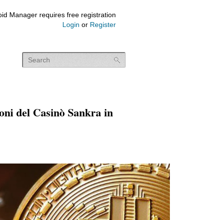
id Manager requires free registration
Login
or
Register
zioni del Casinò Sankra in