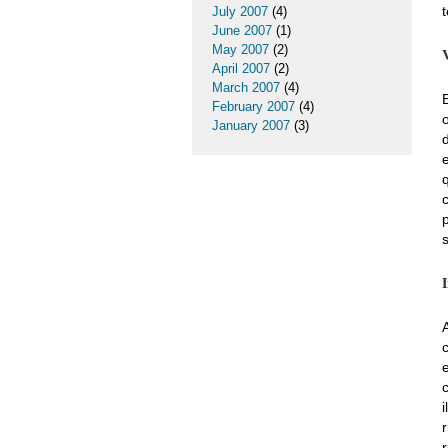
July 2007
(4)
June 2007
(1)
May 2007
(2)
V
April 2007
(2)
March 2007
(4)
February 2007
(4)
January 2007
(3)
d
q
p
I