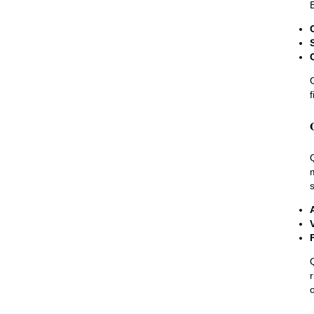
E
f
s
r