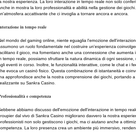
la nostra esperienza. La loro interazione in tempo reale non solo confe
anche in mostra la loro professionalità e abilità nella gestione dei gioch
un'atmosfera accattivante che ci invoglia a tornare ancora e ancora.
Interazione in tempo reale
Nel mondo del gaming online, niente eguaglia l'emozione dell'interazione
assumono un ruolo fondamentale nel costruire un'esperienza coinvolgent
facilitano il gioco, ma fomentano anche una connessione che aumenta il 
in tempo reale, possiamo sfruttare la natura dinamica di ogni sessione, m
gli eventi in corso. Inoltre, le funzionalità interattive, come le chat e i
che evoca un casinò fisico. Questa combinazione di istantaneità e coi
ma approfondisce anche la nostra comprensione dei giochi, portando a u
realizzante su Sankra Casino.
Professionalità e competenza
Sebbene abbiamo discusso dell'emozione dell'interazione in tempo reale
croupier dal vivo di Sankra Casino migliorano davvero la nostra esperie
professionisti non solo gestiscono i giochi, ma ci aiutano anche a ottimiz
competenza. La loro presenza crea un ambiente più immersivo, rendendo