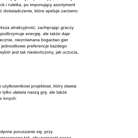
jack i ruletka, po imponujący asortyment
 doświadczenie, które apeluje zarówno
ększa atrakcyjność, zachęcając graczy
podtrzymuje energię, ale także daje
ecznie, niezrównana bogactwo gier
j jednostkowe preferencje każdego
ybór jest tak nieskończony, jak uczucia,
 użytkownikowi projektowi, który stawia
tylko ułatwia naszą grę, ale także
e innych:
łynne poruszanie się, przy
opracowane tak, aby poprawić naszą