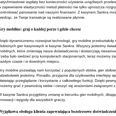
natychmiastowe wypłaty bez konieczności używania uciążliwych prze
w zapewnianie elastyczności metod płatności nie tylko uproszcza rozg
kontrolować panowanie nad naszymi finansami. Z kasynem Sankra może
wiedząc, że Twoje transakcje są realizowane płynnie.
Gry mobilne: graj o każdej porze i gdzie chcesz
Dzięki dynamicznemu rozwojowi technologii, gry mobilne przekształciły
ulubionych gier kasynowych w kasynie Sankra. Wszyscy jesteśmy świa
mobilnych, które zmieniają nasze doświadczenia i dostarczają niesamow
trzeba było siedzieć przy komputerach stacjonarnych; teraz możemy z
każdym czasie i w dowolnym miejscu.
Gry mobilne pozwalają nam korzystać z popularnych slotów, gier stołowy
gdziekolwiek jesteśmy. Ponadto, przyjazne dla użytkownika interfejsy ap
ułatwiając przeglądanie i korzystanie z całkowitego funkcji. Dzięki pew
możemy grać z pewnością siebie i cieszyć się wrażeniami związanymi z
W kasynie Sankra przyjęliśmy zmianę w kierunku gier mobilnych, dbają
innowacji i wygody dla wszystkich graczy.
Wyjątkowa obsługa klienta zapewniająca bezstresowe doświadczeni