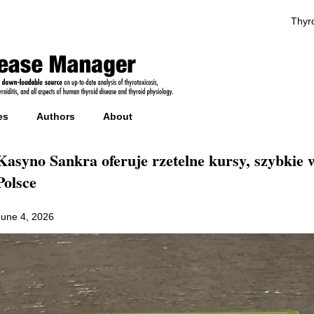
Thyro
es
Authors
About
Kasyno Sankra oferuje rzetelne kursy, szybkie w
Polsce
June 4, 2026