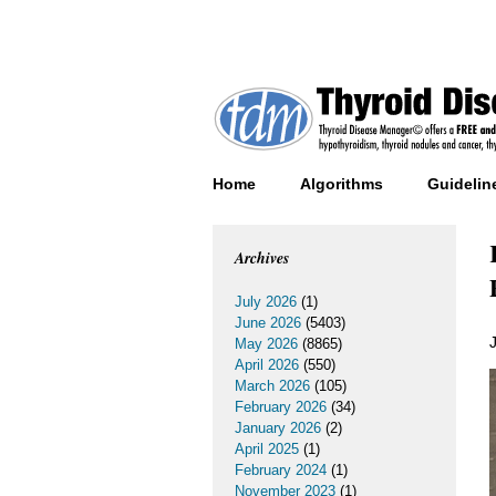
Home
Algorithms
Guidelin
Archives
July 2026
(1)
June 2026
(5403)
May 2026
(8865)
April 2026
(550)
March 2026
(105)
February 2026
(34)
January 2026
(2)
April 2025
(1)
February 2024
(1)
November 2023
(1)