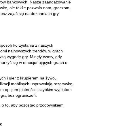
lewów bankowych. Nasze zaangażowanie
rywkę, ale także pozwala nam, graczom,
sz zająć się na doznaniach gry,
 sposób korzystania z naszych
domi najnowszych trendów w grach
itą wygodę gry. Minęły czasy, gdy
anurzyć się w emocjonujących grach o
ch i gier z krupierem na żywo,
likacji mobilnych usprawniają rozgrywkę,
nym opcjom płatności i szybkim wypłatom
 grą bez ograniczeń.
c o to, aby pozostać przodownikiem
e