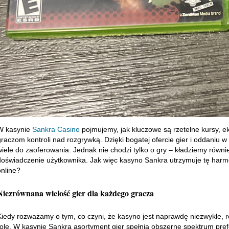
W kasynie
Sankra Casino
pojmujemy, jak kluczowe są rzetelne kursy, e
graczom kontroli nad rozgrywką. Dzięki bogatej ofercie gier i oddaniu 
wiele do zaoferowania. Jednak nie chodzi tylko o gry – kładziemy równi
doświadczenie użytkownika. Jak więc kasyno Sankra utrzymuje tę harm
online?
Niezrównana wielość gier dla każdego gracza
Kiedy rozważamy o tym, co czyni, że kasyno jest naprawdę niezwykłe, r
rolę. W kasynie Sankra asortyment gier spełnia obszerne spektrum pref