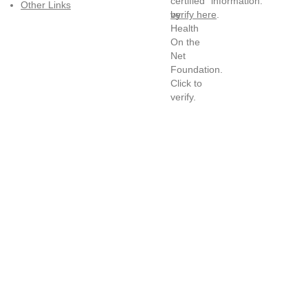
information:
Other Links
verify here
.