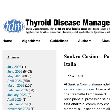
Home
Algorithms
Guidelines
Authors
Abou
Sankra Casino – Part
Archives
Italia
July 2026
(1)
June 2026
(5403)
June 4, 2026
May 2026
(8865)
April 2026
(550)
Al Sankra Casino stiamo ridefi
March 2026
(105)
sankrancasino.com
. Grazie a
February 2026
(34)
che trasmette l'emozione di un
January 2026
(2)
principianti ai professionisti 
April 2025
(1)
funzionalità di community che
February 2024
(1)
elementi si uniscono per migli
November 2023
(1)