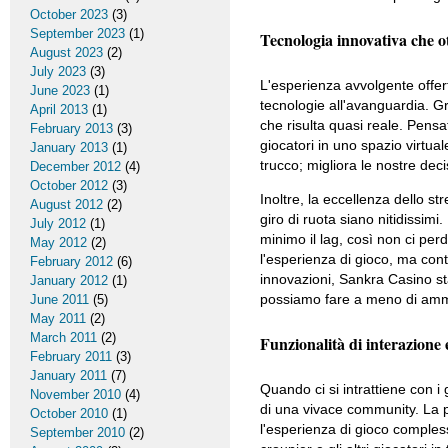
October 2023
(3)
September 2023
(1)
Tecnologia innovativa che ot
August 2023
(2)
July 2023
(3)
L'esperienza avvolgente offert
June 2023
(1)
tecnologie all'avanguardia. Gr
April 2013
(1)
che risulta quasi reale. Pensat
February 2013
(3)
giocatori in uno spazio virtual
January 2013
(1)
trucco; migliora le nostre de
December 2012
(4)
October 2012
(3)
Inoltre, la eccellenza dello s
August 2012
(2)
giro di ruota siano nitidissimi
July 2012
(1)
minimo il lag, così non ci p
May 2012
(2)
l'esperienza di gioco, ma con
February 2012
(6)
innovazioni, Sankra Casino sta
January 2012
(1)
possiamo fare a meno di amm
June 2011
(5)
May 2011
(2)
March 2011
(2)
Funzionalità di interazion
February 2011
(3)
January 2011
(7)
Quando ci si intrattiene con i 
November 2010
(4)
di una vivace community. La p
October 2010
(1)
l'esperienza di gioco comples
September 2010
(2)