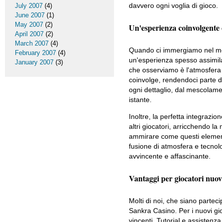
davvero ogni voglia di gioco.
July 2007
(4)
June 2007
(1)
May 2007
(2)
Un'esperienza coinvolgente c
April 2007
(2)
March 2007
(4)
Quando ci immergiamo nel mon
February 2007
(4)
un'esperienza spesso assimil
January 2007
(3)
che osserviamo è l'atmosfera r
coinvolge, rendendoci parte de
ogni dettaglio, dal mescolame
istante.
Inoltre, la perfetta integrazio
altri giocatori, arricchendo l
ammirare come questi elementi
fusione di atmosfera e tecnol
avvincente e affascinante.
Vantaggi per giocatori nuovi
Molti di noi, che siano partec
Sankra Casino. Per i nuovi gio
vincenti. Tutorial e assistenza