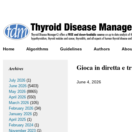
Home
Algorithms
Guidelines
Authors
Abou
Gioca in diretta e 
Archives
July 2026
(1)
June 4, 2026
June 2026
(5403)
May 2026
(8865)
April 2026
(550)
March 2026
(105)
February 2026
(34)
January 2026
(2)
April 2025
(1)
February 2024
(1)
November 2023
(1)