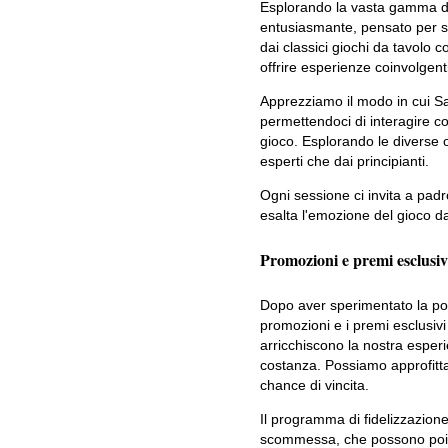
Esplorando la vasta gamma di g
entusiasmante, pensato per sod
dai classici giochi da tavolo 
offrire esperienze coinvolgenti
Apprezziamo il modo in cui Sa
permettendoci di interagire co
gioco. Esplorando le diverse o
esperti che dai principianti.
Ogni sessione ci invita a padro
esalta l'emozione del gioco dal
Promozioni e premi esclusiv
Dopo aver sperimentato la posi
promozioni e i premi esclusivi
arricchiscono la nostra esper
costanza. Possiamo approfittare
chance di vincita.
Il programma di fidelizzazion
scommessa, che possono poi esse