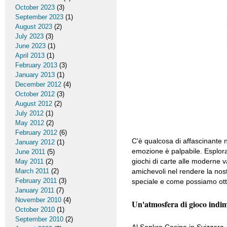
October 2023
(3)
September 2023
(1)
August 2023
(2)
July 2023
(3)
June 2023
(1)
April 2013
(1)
February 2013
(3)
January 2013
(1)
December 2012
(4)
October 2012
(3)
August 2012
(2)
July 2012
(1)
May 2012
(2)
February 2012
(6)
C'è qualcosa di affascinante n
January 2012
(1)
emozione è palpabile. Esplora
June 2011
(5)
giochi di carte alle moderne v
May 2011
(2)
March 2011
(2)
amichevoli nel rendere la nos
February 2011
(3)
speciale e come possiamo otti
January 2011
(7)
November 2010
(4)
Un'atmosfera di gioco indim
October 2010
(1)
September 2010
(2)