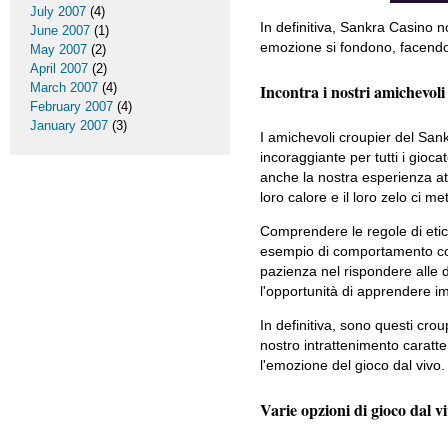
July 2007
(4)
In definitiva, Sankra Casino 
June 2007
(1)
emozione si fondono, facend
May 2007
(2)
April 2007
(2)
March 2007
(4)
Incontra i nostri amichevoli
February 2007
(4)
January 2007
(3)
I amichevoli croupier del San
incoraggiante per tutti i gioca
anche la nostra esperienza att
loro calore e il loro zelo ci 
Comprendere le regole di etic
esempio di comportamento corre
pazienza nel rispondere alle d
l'opportunità di apprendere imp
In definitiva, sono questi cro
nostro intrattenimento caratte
l'emozione del gioco dal vivo.
Varie opzioni di gioco dal v