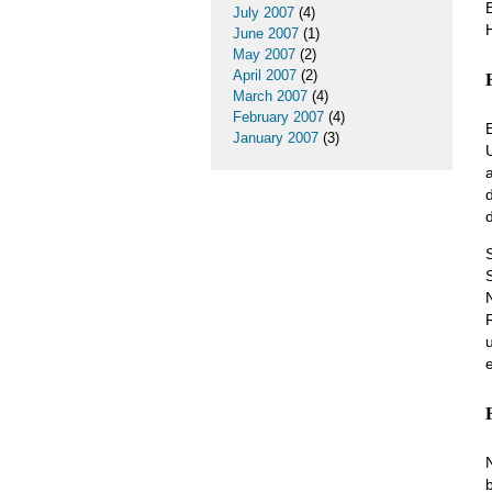
July 2007
(4)
June 2007
(1)
May 2007
(2)
April 2007
(2)
March 2007
(4)
February 2007
(4)
January 2007
(3)