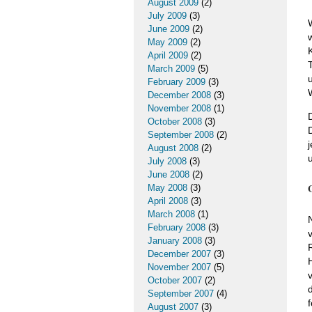
August 2009
(2)
July 2009
(3)
June 2009
(2)
May 2009
(2)
April 2009
(2)
March 2009
(5)
February 2009
(3)
December 2008
(3)
November 2008
(1)
October 2008
(3)
September 2008
(2)
August 2008
(2)
July 2008
(3)
June 2008
(2)
May 2008
(3)
April 2008
(3)
March 2008
(1)
February 2008
(3)
January 2008
(3)
December 2007
(3)
November 2007
(5)
October 2007
(2)
September 2007
(4)
August 2007
(3)