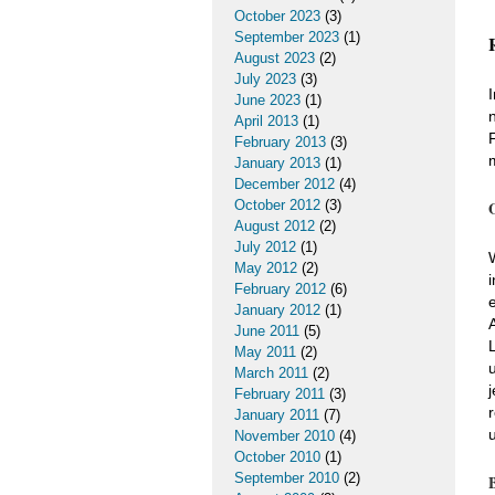
October 2023
(3)
September 2023
(1)
August 2023
(2)
July 2023
(3)
June 2023
(1)
April 2013
(1)
February 2013
(3)
January 2013
(1)
December 2012
(4)
October 2012
(3)
August 2012
(2)
July 2012
(1)
May 2012
(2)
February 2012
(6)
January 2012
(1)
June 2011
(5)
May 2011
(2)
March 2011
(2)
February 2011
(3)
January 2011
(7)
November 2010
(4)
October 2010
(1)
September 2010
(2)