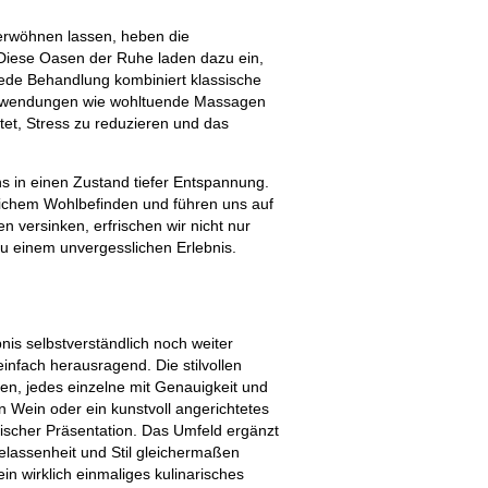
erwöhnen lassen, heben die
 Diese Oasen der Ruhe laden dazu ein,
de Behandlung kombiniert klassische
Anwendungen wie wohltuende Massagen
tet, Stress zu reduzieren und das
s in einen Zustand tiefer Entspannung.
lichem Wohlbefinden und führen uns auf
 versinken, erfrischen wir nicht nur
u einem unvergesslichen Erlebnis.
is selbstverständlich noch weiter
infach herausragend. Die stilvollen
en, jedes einzelne mit Genauigkeit und
n Wein oder ein kunstvoll angerichtetes
ischer Präsentation. Das Umfeld ergänzt
elassenheit und Stil gleichermaßen
in wirklich einmaliges kulinarisches