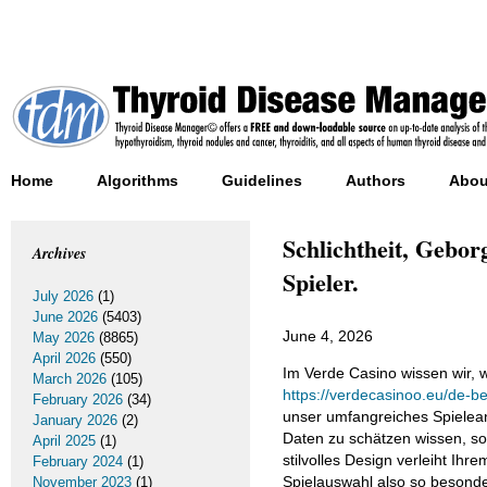
Home
Algorithms
Guidelines
Authors
Abou
Schlichtheit, Gebor
Archives
Spieler.
July 2026
(1)
June 2026
(5403)
June 4, 2026
May 2026
(8865)
April 2026
(550)
Im Verde Casino wissen wir, wi
March 2026
(105)
https://verdecasinoo.eu/de-be
February 2026
(34)
unser umfangreiches Spielean
January 2026
(2)
Daten zu schätzen wissen, so
April 2025
(1)
stilvolles Design verleiht I
February 2024
(1)
Spielauswahl also so besonde
November 2023
(1)