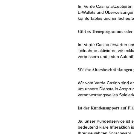
Im Verde Casino akzeptieren w
E-Wallets und Überweisungen.
komfortables und einfaches Sp
Gibt es Treueprogramme oder 
Im Verde Casino erwarten un
Teilnahme aktivieren wir exkl
verbessern und jeden Aufent
Welche Altersbeschränkungen g
Wir vom Verde Casino sind er
um unsere Dienste in Anspruc
verantwortungsvolles Spielerl
Ist der Kundensupport auf Flä
Ja, unser Kundenservice ist s
bedeutend klare Interaktion i
Ihrer gewählten Sprachwahl.