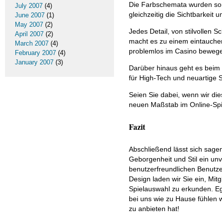
Die Farbschemata wurden sor
July 2007
(4)
gleichzeitig die Sichtbarkeit 
June 2007
(1)
May 2007
(2)
Jedes Detail, von stilvollen 
April 2007
(2)
macht es zu einem eintauchen
March 2007
(4)
problemlos im Casino bewege
February 2007
(4)
January 2007
(3)
Darüber hinaus geht es beim 
für High-Tech und neuartige 
Seien Sie dabei, wenn wir die
neuen Maßstab im Online-Spiel
Fazit
Abschließend lässt sich sagen
Geborgenheit und Stil ein unv
benutzerfreundlichen Benutz
Design laden wir Sie ein, Mi
Spielauswahl zu erkunden. Egal
bei uns wie zu Hause fühlen 
zu anbieten hat!