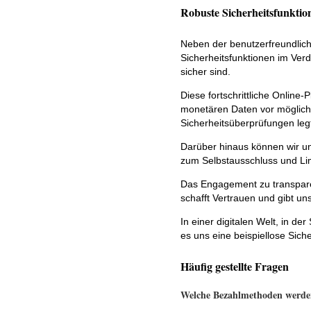
Robuste Sicherheitsfunktio
Neben der benutzerfreundlich
Sicherheitsfunktionen im Ver
sicher sind.
Diese fortschrittliche Online
monetären Daten vor möglich
Sicherheitsüberprüfungen legt
Darüber hinaus können wir un
zum Selbstausschluss und Lim
Das Engagement zu transpare
schafft Vertrauen und gibt un
In einer digitalen Welt, in de
es uns eine beispiellose Siche
Häufig gestellte Fragen
Welche Bezahlmethoden werden 