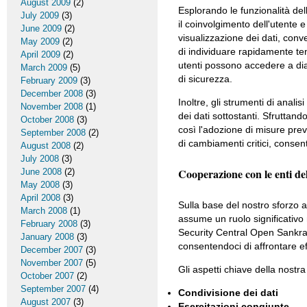
August 2009
(2)
Esplorando le funzionalità del
July 2009
(3)
il coinvolgimento dell'utente 
June 2009
(2)
visualizzazione dei dati, conv
May 2009
(2)
di individuare rapidamente te
April 2009
(2)
utenti possono accedere a dia
March 2009
(5)
di sicurezza.
February 2009
(3)
December 2008
(3)
Inoltre, gli strumenti di anali
November 2008
(1)
dei dati sottostanti. Sfruttand
October 2008
(3)
così l'adozione di misure preve
September 2008
(2)
di cambiamenti critici, consen
August 2008
(2)
July 2008
(3)
Cooperazione con le enti de
June 2008
(2)
May 2008
(3)
April 2008
(3)
Sulla base del nostro sforzo a 
March 2008
(1)
assume un ruolo significativo 
February 2008
(3)
Security Central Open Sankra 
January 2008
(3)
consentendoci di affrontare ef
December 2007
(3)
November 2007
(5)
Gli aspetti chiave della nostra
October 2007
(2)
September 2007
(4)
Condivisione dei dati
August 2007
(3)
Esercitazioni congiunte