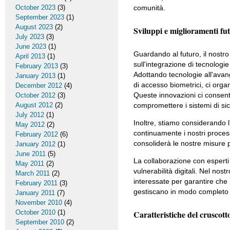
October 2023
(3)
comunità.
September 2023
(1)
August 2023
(2)
Sviluppi e miglioramenti fut
July 2023
(3)
June 2023
(1)
Guardando al futuro, il nostr
April 2013
(1)
sull'integrazione di tecnologie
February 2013
(3)
Adottando tecnologie all'avangu
January 2013
(1)
di accesso biometrici, ci org
December 2012
(4)
Queste innovazioni ci consent
October 2012
(3)
August 2012
(2)
compromettere i sistemi di sic
July 2012
(1)
Inoltre, stiamo considerando 
May 2012
(2)
continuamente i nostri proces
February 2012
(6)
consoliderà le nostre misure p
January 2012
(1)
June 2011
(5)
La collaborazione con esperti 
May 2011
(2)
vulnerabilità digitali. Nel no
March 2011
(2)
interessate per garantire che 
February 2011
(3)
gestiscano in modo completo l
January 2011
(7)
November 2010
(4)
October 2010
(1)
Caratteristiche del cruscott
September 2010
(2)