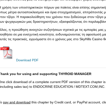
Η χρήση των υποστηρικτικών πόρων για παίκτες είναι επίσης σημαντική.
όπως μέτρα αυτοαποκλεισμού και όρια στοιχηματισμού, επιτρέποντάς μας
στον τζόγο. Η παρακολούθηση του χρόνου που ξοδεύουμε στον τζόγο 
των ψυχαγωγικών μας δραστηριοτήτων, εξασφαλίζοντας ότι περιλαμβάνο
Τέλος, η προώθηση ανοιχτών συζητήσεων σχετικά με τις εμπειρίες μας 
βοηθήσει σε μια ενισχυτική κοινότητα, ενδυναμώνοντας τη αφοσίωσή μα
αυτές τις πρακτικές, εγγυόμαστε ότι ο χρόνος μας στο SkyHills Casino 
Download PDF
Thank you for using and supporting THYROID MANAGER
One click download of a complete current PDF version of this chapter i
(including sales tax) to ENDOCRINE EDUCATION / MDTEXT.COM,INC.
To
pay and download
this chapter by Credit card, or PayPal account, cl