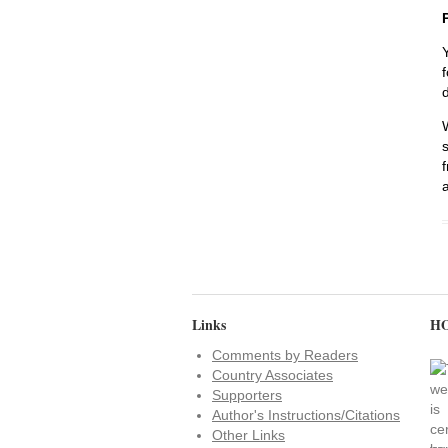
Links
HO
Comments by Readers
Country Associates
Supporters
Author's Instructions/Citations
Other Links