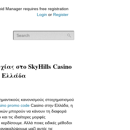
id Manager requires free registration
Login
or
Register
ίας στο SkyHills Casino
ν Ελλάδα
σημαντικούς κανονισμούς στοιχηματισμού
asino promo code
Casino στην Ελλάδα, η
ικών μπορούν να κάνουν τη διαφορά
και τις ιδιαίτερες μορφές
κερδίσουμε. Αλλά ποιες ειδικές μέθοδοι
 ανακαλύψουμε μαζί αυτές τις