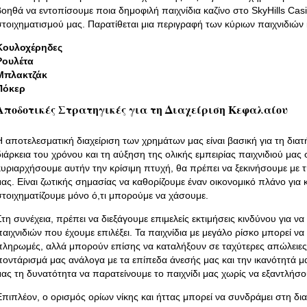
βοηθά να εντοπίσουμε ποια δημοφιλή παιχνίδια καζίνο στο SkyHills Casi
στοιχηματισμού μας. Παρατίθεται μια περιγραφή των κύριων παιχνιδιών
Κουλοχέρηδες
Ρουλέτα
Μπλακτζάκ
Πόκερ
Αποδοτικές Στρατηγικές για τη Διαχείριση Κεφαλαίου
Η αποτελεσματική διαχείριση των χρημάτων μας είναι βασική για τη διατ
διάρκεια του χρόνου και τη αύξηση της ολικής εμπειρίας παιχνιδιού μας σ
κυριαρχήσουμε αυτήν την κρίσιμη πτυχή, θα πρέπει να ξεκινήσουμε με 
μας. Είναι ζωτικής σημασίας να καθορίζουμε έναν οικονομικό πλάνο για 
στοιχηματίζουμε μόνο ό,τι μπορούμε να χάσουμε.
Στη συνέχεια, πρέπει να διεξάγουμε επιμελείς εκτιμήσεις κινδύνου για 
παιχνιδιών που έχουμε επιλέξει. Τα παιχνίδια με μεγάλο ρίσκο μπορεί 
πληρωμές, αλλά μπορούν επίσης να καταλήξουν σε ταχύτερες απώλειε
ποντάρισμά μας ανάλογα με τα επίπεδα άνεσής μας και την ικανότητά μ
μας τη δυνατότητα να παρατείνουμε το παιχνίδι μας χωρίς να εξαντλήσο
Επιπλέον, ο ορισμός ορίων νίκης και ήττας μπορεί να συνδράμει στη δ