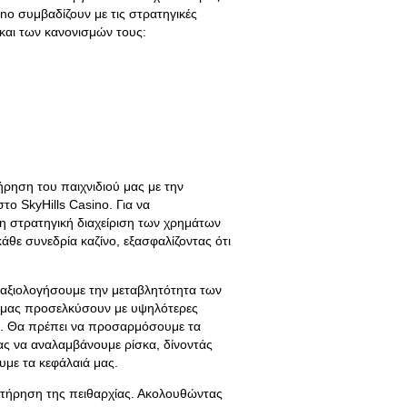
no συμβαδίζουν με τις στρατηγικές
 και των κανονισμών τους:
ήρηση του παιχνιδιού μας με την
το SkyHills Casino. Για να
τη στρατηγική διαχείριση των χρημάτων
κάθε συνεδρία καζίνο, εξασφαλίζοντας ότι
να αξιολογήσουμε την μεταβλητότητα των
να μας προσελκύσουν με υψηλότερες
ς. Θα πρέπει να προσαρμόσουμε τα
ας να αναλαμβάνουμε ρίσκα, δίνοντάς
υμε τα κεφάλαιά μας.
ιατήρηση της πειθαρχίας. Ακολουθώντας