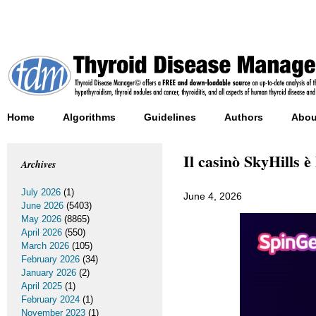
Home
Algorithms
Guidelines
Authors
Abou
Il casinò SkyHills è 
Archives
July 2026
(1)
June 4, 2026
June 2026
(5403)
May 2026
(8865)
April 2026
(550)
March 2026
(105)
February 2026
(34)
January 2026
(2)
April 2025
(1)
February 2024
(1)
November 2023
(1)