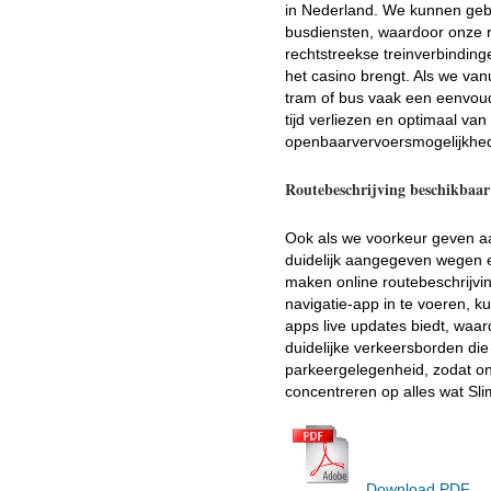
in Nederland. We kunnen geb
busdiensten, waardoor onze r
rechtstreekse treinverbinding
het casino brengt. Als we van
tram of bus vaak een eenvoud
tijd verliezen en optimaal va
openbaarvervoersmogelijkhede
Routebeschrijving beschikbaar
Ook als we voorkeur geven aa
duidelijk aangegeven wegen en
maken online routebeschrijvin
navigatie-app in te voeren, k
apps live updates biedt, waa
duidelijke verkeersborden die
parkeergelegenheid, zodat on
concentreren op alles wat Sli
Download PDF