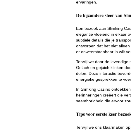
ervaringen.
De bijzondere sfeer van Sl
Een bezoek aan Slimking Casi
elegantie vloeiend in elkaar o
subtiele details die je transp
ontworpen dat het niet alleen
er onweerstaanbaar in wilt ve
Terwijl we door de levendige 
Gelach en gejuich klinken do
delen. Deze interactie bevo
energieke gesprekken te voe
In Slimking Casino ontdekken 
herinneringen creëert die ver
saamhorigheid die ervoor zor
Tips voor eerste keer bezoe
Terwijl we ons klaarmaken op