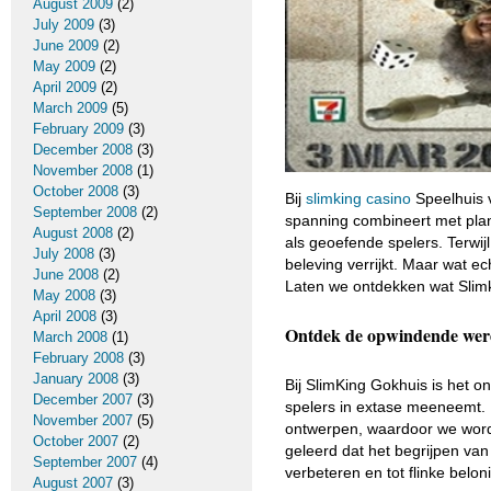
August 2009
(2)
July 2009
(3)
June 2009
(2)
May 2009
(2)
April 2009
(2)
March 2009
(5)
February 2009
(3)
December 2008
(3)
November 2008
(1)
October 2008
(3)
Bij
slimking casino
Speelhuis 
September 2008
(2)
spanning combineert met plan
August 2008
(2)
als geoefende spelers. Terwij
July 2008
(3)
beleving verrijkt. Maar wat e
June 2008
(2)
Laten we ontdekken wat Slimki
May 2008
(3)
April 2008
(3)
Ontdek de opwindende wer
March 2008
(1)
February 2008
(3)
January 2008
(3)
Bij SlimKing Gokhuis is het 
December 2007
(3)
spelers in extase meeneemt.
November 2007
(5)
ontwerpen, waardoor we wor
October 2007
(2)
geleerd dat het begrijpen van
September 2007
(4)
verbeteren en tot flinke belo
August 2007
(3)