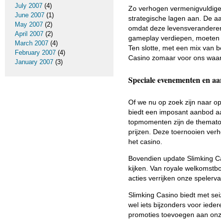
July 2007
(4)
Zo verhogen vermenigvuldiger
June 2007
(1)
strategische lagen aan. De a
May 2007
(2)
omdat deze levensveranderend
April 2007
(2)
gameplay verdiepen, moeten w
March 2007
(4)
Ten slotte, met een mix van 
February 2007
(4)
Casino zomaar voor ons waa
January 2007
(3)
Speciale evenementen en a
Of we nu op zoek zijn naar o
biedt een imposant aanbod aa
topmomenten zijn de themato
prijzen. Deze toernooien verh
het casino.
Bovendien update Slimking Cas
kijken. Van royale welkomstbo
acties verrijken onze spelerva
Slimking Casino biedt met s
wel iets bijzonders voor iede
promoties toevoegen aan onz