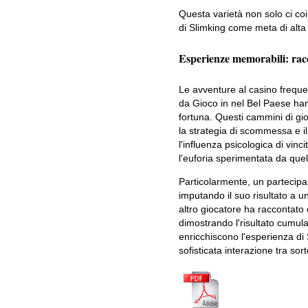
Questa varietà non solo ci co
di Slimking come meta di alta qu
Esperienze memorabili: racc
Le avventure al casino freque
da Gioco in nel Bel Paese hann
fortuna. Questi cammini di g
la strategia di scommessa e 
l'influenza psicologica di vinc
l'euforia sperimentata da que
Particolarmente, un partecipa
imputando il suo risultato a un
altro giocatore ha raccontato
dimostrando l'risultato cumula
enricchiscono l'esperienza di
sofisticata interazione tra sor