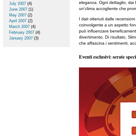
eleganza. Ogni dettaglio, dai
July 2007
(4)
un'clima accogliente che promu
June 2007
(1)
May 2007
(2)
I dati ottenuti dalle recensioni
April 2007
(2)
coinvolgente a un aspetto fon
March 2007
(4)
può influenzare beneficamente 
February 2007
(4)
divertimento. Di risultato, Sli
January 2007
(3)
che affascina i sentimenti, a
Eventi esclusivi: serate spec