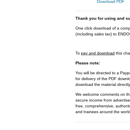
Download PDF
Thank you for using and
One click download of a compl
(including sales tax) to 
To
pay and download
this cha
Please note:
You will be directed to a Payp
for delivery of the PDF downl
download the material directl
We welcome comments on this 
secure income from advertisem
free, comprehensive, authorit
and trainees around the world