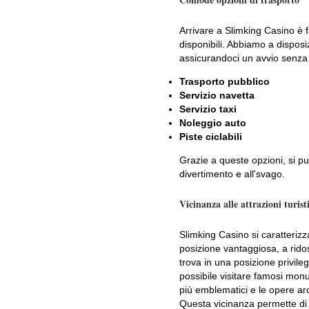
Arrivare a Slimking Casino è fa
disponibili. Abbiamo a disposi
assicurandoci un avvio senza 
Trasporto pubblico
Servizio navetta
Servizio taxi
Noleggio auto
Piste ciclabili
Grazie a queste opzioni, si p
divertimento e all'svago.
Vicinanza alle attrazioni turist
Slimking Casino si caratterizz
posizione vantaggiosa, a ridoss
trova in una posizione privileg
possibile visitare famosi monu
più emblematici e le opere ar
Questa vicinanza permette di