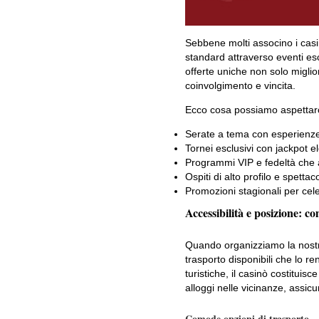
Sebbene molti associno i casi
standard attraverso eventi es
offerte uniche non solo miglio
coinvolgimento e vincita.
Ecco cosa possiamo aspettarci 
Serate a tema con esperienze 
Tornei esclusivi con jackpot el
Programmi VIP e fedeltà che a
Ospiti di alto profilo e spettac
Promozioni stagionali per celeb
Accessibilità e posizione: c
Quando organizziamo la nostr
trasporto disponibili che lo re
turistiche, il casinò costitui
alloggi nelle vicinanze, assi
Comode opzioni di trasporto